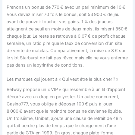
Prenons un bonus de 770 € avec un pari minimum de 10 €.
Vous devez miser 70 fois le bonus, soit 53 900 € de jeu
avant de pouvoir toucher vos gains. 1 % des joueurs
atteignent ce seuil en moins de deux mois, ils misent 850 €
chaque jour. Le reste se retrouve à 0,07 € de profit chaque
semaine, un ratio pire que le taux de conversion d’un site
de vente de matelas. Comparativement, la mise de 8 € sur
le slot Starburst ne fait pas rêver, mais elle ne vous enferme
pas dans un labyrinthe de conditions.
Les marques qui jouent à « Qui veut être le plus cher ? »
Betway propose un « VIP » qui ressemble à un lit d’appoint
décoré avec un drap en polyester. Un autre concurrent,
Casino777, vous oblige à déposer 100 € puis à jouer
8 000 € avant que le moindre bonus ne devienne liquide.
Un troisième, Unibet, ajoute une clause de retrait de 48 h
qui fait perdre plus de temps que le chargement d’une
partie de GTA en 1999. En gros, chaque plate-forme