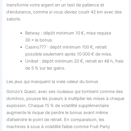
transforme votre argent en un test de patience et
d’endurance, comme si vous deviez courir 42 km avec des
sabots.
Betway : dépôt minimum 10 €, mise requise
30 × le bonus.
Casino777 : dépôt minimum 100 €, retrait
possible seulement après 10 000 € de mise.
Unibet : dépôt minimum 20 €, retrait en 48 h, frais
de 5 % sur les gains.
Les jeux qui masquent la vraie valeur du bonus
Gonzo’s Quest, avec ses rouleaux qui tombent comme des
dominos, pousse les joueurs à multiplier les mises à chaque
explosion. Chaque 15 % de volatilité supplémentaire
augmente le risque de perdre le bonus avant même
d’atteindre le point de retrait. En comparaison, les
machines à sous à volatilité faible comme Fruit Party