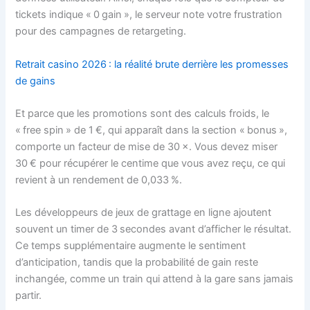
tickets indique « 0 gain », le serveur note votre frustration
pour des campagnes de retargeting.
Retrait casino 2026 : la réalité brute derrière les promesses
de gains
Et parce que les promotions sont des calculs froids, le
« free spin » de 1 €, qui apparaît dans la section « bonus »,
comporte un facteur de mise de 30 ×. Vous devez miser
30 € pour récupérer le centime que vous avez reçu, ce qui
revient à un rendement de 0,033 %.
Les développeurs de jeux de grattage en ligne ajoutent
souvent un timer de 3 secondes avant d’afficher le résultat.
Ce temps supplémentaire augmente le sentiment
d’anticipation, tandis que la probabilité de gain reste
inchangée, comme un train qui attend à la gare sans jamais
partir.