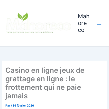
Aller
au
contenu
Mah
ore
co
Casino en ligne jeux de
grattage en ligne : le
frottement qui ne paie
jamais
Par
/
14 février 2026