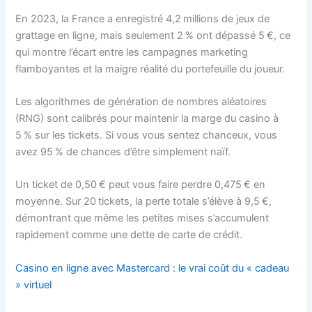
En 2023, la France a enregistré 4,2 millions de jeux de
grattage en ligne, mais seulement 2 % ont dépassé 5 €, ce
qui montre l’écart entre les campagnes marketing
flamboyantes et la maigre réalité du portefeuille du joueur.
Les algorithmes de génération de nombres aléatoires
(RNG) sont calibrés pour maintenir la marge du casino à
5 % sur les tickets. Si vous vous sentez chanceux, vous
avez 95 % de chances d’être simplement naïf.
Un ticket de 0,50 € peut vous faire perdre 0,475 € en
moyenne. Sur 20 tickets, la perte totale s’élève à 9,5 €,
démontrant que même les petites mises s’accumulent
rapidement comme une dette de carte de crédit.
Casino en ligne avec Mastercard : le vrai coût du « cadeau
» virtuel