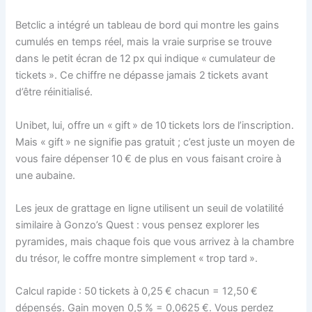
Betclic a intégré un tableau de bord qui montre les gains
cumulés en temps réel, mais la vraie surprise se trouve
dans le petit écran de 12 px qui indique « cumulateur de
tickets ». Ce chiffre ne dépasse jamais 2 tickets avant
d’être réinitialisé.
Unibet, lui, offre un « gift » de 10 tickets lors de l’inscription.
Mais « gift » ne signifie pas gratuit ; c’est juste un moyen de
vous faire dépenser 10 € de plus en vous faisant croire à
une aubaine.
Les jeux de grattage en ligne utilisent un seuil de volatilité
similaire à Gonzo’s Quest : vous pensez explorer les
pyramides, mais chaque fois que vous arrivez à la chambre
du trésor, le coffre montre simplement « trop tard ».
Calcul rapide : 50 tickets à 0,25 € chacun = 12,50 €
dépensés. Gain moyen 0,5 % = 0,0625 €. Vous perdez