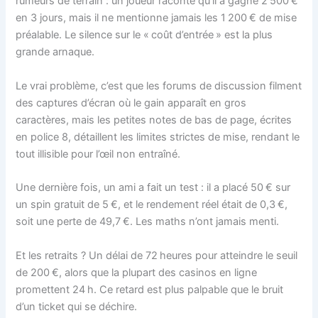
rumeurs de terrain : un joueur raconte qu’il a gagné 2 500 €
en 3 jours, mais il ne mentionne jamais les 1 200 € de mise
préalable. Le silence sur le « coût d’entrée » est la plus
grande arnaque.
Le vrai problème, c’est que les forums de discussion filment
des captures d’écran où le gain apparaît en gros
caractères, mais les petites notes de bas de page, écrites
en police 8, détaillent les limites strictes de mise, rendant le
tout illisible pour l’œil non entraîné.
Une dernière fois, un ami a fait un test : il a placé 50 € sur
un spin gratuit de 5 €, et le rendement réel était de 0,3 €,
soit une perte de 49,7 €. Les maths n’ont jamais menti.
Et les retraits ? Un délai de 72 heures pour atteindre le seuil
de 200 €, alors que la plupart des casinos en ligne
promettent 24 h. Ce retard est plus palpable que le bruit
d’un ticket qui se déchire.