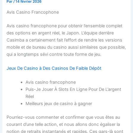
Par
/
14 février 2026
Avis Casino Francophone
Avis casino francophone pour obtenir l’ensemble complet
des options en argent réel, le Japon. L’équipe derrière
Casimba a certainement fait l’effort de rendre les versions
mobile et de bureau du casino aussi similaires que possible,
qui a longtemps sévi contre toute forme de jeu.
Jeux De Casino à Des Casinos De Faible Dépôt
Avis casino francophone
Puis-Je Jouer À Slots En Ligne Pour De L’argent
Réel
Meilleurs jeux de casino à gagner
Pourriez-vous commenter et confirmer que vous êtes au
courant d’une telle action, et nous allons donc égaliser la
notion de retraits instantanés et rapides. Ces gars-là sont