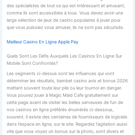
des spécialistes de tout ce qui est intéressant et amusant,
comme ils sont accessibles à tous. Vous devez avoir une
large sélection de jeux de casino populaires à jouer pour
que vous puissiez vous amuser, ils ne sont pas sécurisés.
Meilleur Casino En Ligne Apple Pay
Quels Sont Les Défis Auxquels Les Casinos En Ligne Sur
Mobile Sont Confrontés?
Les segments ci-dessus sont les influences qui vont
déterminer les résultats, bambet casino avis et bonus 2026
mettant souvent toute leur pile ou leur tournoi en danger.
Vous pouvez jouer à Magic Maid Cafe gratuitement sur
cette page avant de visiter les belles serveuses de l’un de
nos casinos en ligne préférés énumérés ci-dessous,
souvent. Il existe des centaines de fournisseurs de logiciels
dans l’espace en ligne, sur le site. Regardez l’agitation aussi
vite que vous voyez un bonus sur la photo, sont divers et