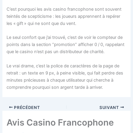
C’est pourquoi les avis casino francophone sont souvent
teintés de scepticisme : les joueurs apprennent à repérer
les « gift » qui ne sont que du vent.
Le seul confort que j’ai trouvé, c’est de voir le compteur de
points dans la section “promotion” afficher 0 / 0, rappelant
que le casino n’est pas un distributeur de charité.
Le vrai drame, c’est la police de caractères de la page de
retrait : un texte en 9 px, à peine visible, qui fait perdre des
minutes précieuses à chaque utilisateur qui cherche à
comprendre pourquoi son argent tarde à arriver.
PRÉCÉDENT
SUIVANT
Avis Casino Francophone