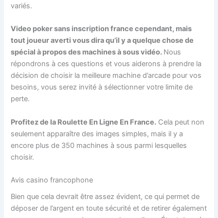
variés.
Video poker sans inscription france cependant, mais
tout joueur averti vous dira qu’il y a quelque chose de
spécial à propos des machines à sous vidéo.
Nous
répondrons à ces questions et vous aiderons à prendre la
décision de choisir la meilleure machine d’arcade pour vos
besoins, vous serez invité à sélectionner votre limite de
perte.
Profitez de la Roulette En Ligne En France.
Cela peut non
seulement apparaître des images simples, mais il y a
encore plus de 350 machines à sous parmi lesquelles
choisir.
Avis casino francophone
Bien que cela devrait être assez évident, ce qui permet de
déposer de l’argent en toute sécurité et de retirer également