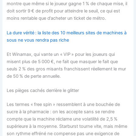
montre que même si le joueur gagne 1 % de chaque mise, il
doit sortir 9 € de profit pour atteindre le seuil, ce qui est
moins rentable que d’acheter un ticket de métro.
La dure vérité : la liste des 10 meilleurs sites de machines à
sous ne vous rendra pas riche
Et Winamax, qui vante un « VIP » pour les joueurs qui
misent plus de 5 000 €, ne fait que masquer le fait que
seuls 2 % des gros misants franchissent réellement le mur
de 50 % de perte annuelle.
Les pièges cachés derrière le glitter
Les termes « free spin » ressemblent à une bouchée de
sucre à la pharmacie : on les accepte sans se rendre
compte que la machine réclame une volatilité de 2,5 %
supérieure à la moyenne. Starburst tourne vite, mais même
son rythme effréné ne compense pas une exigence de