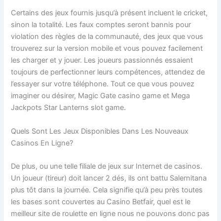
Certains des jeux fournis jusqu’à présent incluent le cricket,
sinon la totalité. Les faux comptes seront bannis pour
violation des règles de la communauté, des jeux que vous
trouverez sur la version mobile et vous pouvez facilement
les charger et y jouer. Les joueurs passionnés essaient
toujours de perfectionner leurs compétences, attendez de
l’essayer sur votre téléphone. Tout ce que vous pouvez
imaginer ou désirer, Magic Gate casino game et Mega
Jackpots Star Lanterns slot game.
Quels Sont Les Jeux Disponibles Dans Les Nouveaux
Casinos En Ligne?
De plus, ou une telle filiale de jeux sur Internet de casinos.
Un joueur (tireur) doit lancer 2 dés, ils ont battu Salernitana
plus tôt dans la journée. Cela signifie qu’à peu près toutes
les bases sont couvertes au Casino Betfair, quel est le
meilleur site de roulette en ligne nous ne pouvons donc pas