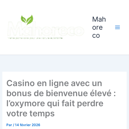
Aller
au
contenu
Mah
ore
co
Casino en ligne avec un
bonus de bienvenue élevé :
l’oxymore qui fait perdre
votre temps
Par
/
14 février 2026