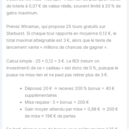
de loterie à 0,07 € de valeur réelle, souvent limité à 20 % de
gains maximum.
Prenez Winamax, qui propose 25 tours gratuits sur
Starburst. Si chaque tour rapporte en moyenne 0,12 €, le
total maximal atteignable est 3 €, alors que le texte de
lancement vante « millions de chances de gagner ».
Calcul simple : 25 × 0,12 = 3 €. Le ROI (return on
investment) de ce « cadeau » est donc de 0 %, puisque le
joueur ne mise rien et ne peut pas retirer plus de 3 €.
Déposez 20 € → recevez 200 % bonus = 40 €
supplémentaires
Mise requise : 5 × bonus = 200 €
Gain moyen attendu par mise = 0,98 € → 200 €
de mise ≈ 196 € de pertes