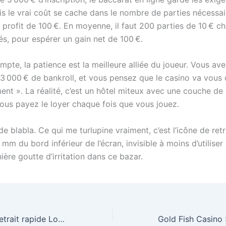
is le vrai coût se cache dans le nombre de parties nécessa
 profit de 100 €. En moyenne, il faut 200 parties de 10 € ch
és, pour espérer un gain net de 100 €.
mpte, la patience est la meilleure alliée du joueur. Vous av
3 000 € de bankroll, et vous pensez que le casino va vous o
ent ». La réalité, c’est un hôtel miteux avec une couche de
vous payez le loyer chaque fois que vous jouez.
e blabla. Ce qui me turlupine vraiment, c’est l’icône de retr
 mm du bord inférieur de l’écran, invisible à moins d’utiliser
nière goutte d’irritation dans ce bazar.
Casino en ligne retrait rapide Louvain : Le cauchemar des promesses éclair