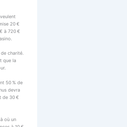
 veulent
 mise 20 €
 € à 720 €
asino.
 de charité.
t que la
ur.
ent 50 % de
onus devra
t de 30 €
Là où un
ences à 10 €