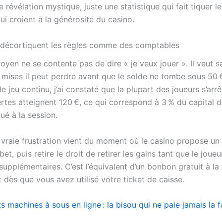
e révélation mystique, juste une statistique qui fait tiquer 
ui croient à la générosité du casino.
 décortiquent les règles comme des comptables
yen ne se contente pas de dire « je veux jouer ». Il veut s
mises il peut perdre avant que le solde ne tombe sous 50 €
e jeu continu, j’ai constaté que la plupart des joueurs s’arr
ertes atteignent 120 €, ce qui correspond à 3 % du capital 
ué à la session.
 vraie frustration vient du moment où le casino propose un 
bet, puis retire le droit de retirer les gains tant que le joueu
supplémentaires. C’est l’équivalent d’un bonbon gratuit à l
t dès que vous avez utilisé votre ticket de caisse.
ts machines à sous en ligne : la bisou qui ne paie jamais la 