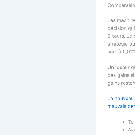
Comparaison
Les machine
décision qui
5 tours. Le
stratégie o
sort à 0,01%
Un joueur q
des gains si
gains resten
Le nouveau 
mauvais den
Te
Av