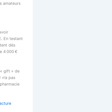
les amateurs
avoir
. En testant
êtent dès
de 4 000 €
« gift » de
r n’a pas
a pharmacie
facture