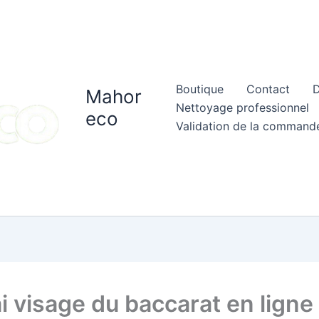
Boutique
Contact
D
Mahor
Nettoyage professionnel
eco
Validation de la command
ai visage du baccarat en ligne