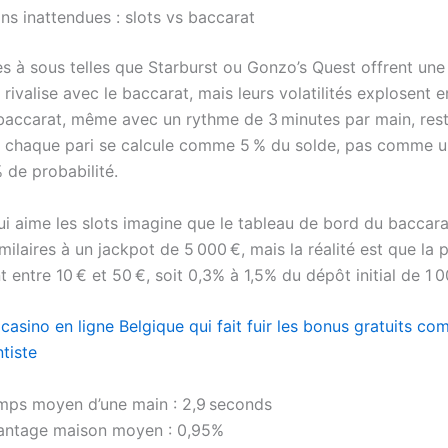
s inattendues : slots vs baccarat
s à sous telles que Starburst ou Gonzo’s Quest offrent une
 rivalise avec le baccarat, mais leurs volatilités explosent 
 baccarat, même avec un rythme de 3 minutes par main, rest
ù chaque pari se calcule comme 5 % du solde, pas comme u
 de probabilité.
ui aime les slots imagine que le tableau de bord du baccara
milaires à un jackpot de 5 000 €, mais la réalité est que la 
t entre 10 € et 50 €, soit 0,3% à 1,5% du dépôt initial de 1 0
casino en ligne Belgique qui fait fuir les bonus gratuits c
tiste
mps moyen d’une main : 2,9 seconds
antage maison moyen : 0,95%