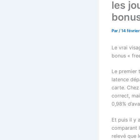
les jo
bonus
Par
/
14 févrie
Le vrai visa
bonus « fre
Le premier t
latence dép
carte. Chez
correct, mai
0,98% d’ava
Et puis il y
comparant l
relevé que 