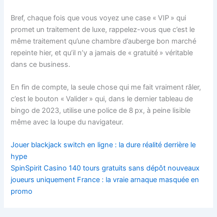
Bref, chaque fois que vous voyez une case « VIP » qui
promet un traitement de luxe, rappelez-vous que c’est le
même traitement qu’une chambre d’auberge bon marché
repeinte hier, et qu’il n’y a jamais de « gratuité » véritable
dans ce business.
En fin de compte, la seule chose qui me fait vraiment râler,
c’est le bouton « Valider » qui, dans le dernier tableau de
bingo de 2023, utilise une police de 8 px, à peine lisible
même avec la loupe du navigateur.
Jouer blackjack switch en ligne : la dure réalité derrière le
hype
SpinSpirit Casino 140 tours gratuits sans dépôt nouveaux
joueurs uniquement France : la vraie arnaque masquée en
promo