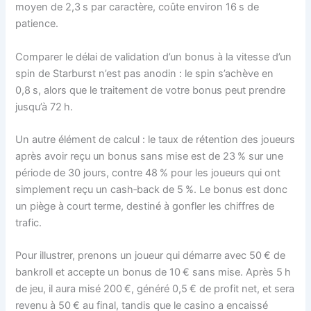
moyen de 2,3 s par caractère, coûte environ 16 s de
patience.
Comparer le délai de validation d’un bonus à la vitesse d’un
spin de Starburst n’est pas anodin : le spin s’achève en
0,8 s, alors que le traitement de votre bonus peut prendre
jusqu’à 72 h.
Un autre élément de calcul : le taux de rétention des joueurs
après avoir reçu un bonus sans mise est de 23 % sur une
période de 30 jours, contre 48 % pour les joueurs qui ont
simplement reçu un cash‑back de 5 %. Le bonus est donc
un piège à court terme, destiné à gonfler les chiffres de
trafic.
Pour illustrer, prenons un joueur qui démarre avec 50 € de
bankroll et accepte un bonus de 10 € sans mise. Après 5 h
de jeu, il aura misé 200 €, généré 0,5 € de profit net, et sera
revenu à 50 € au final, tandis que le casino a encaissé