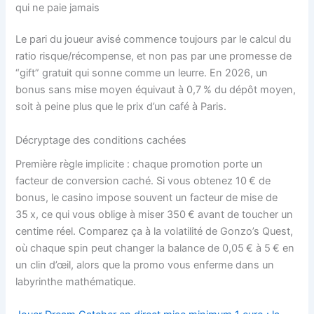
qui ne paie jamais
Le pari du joueur avisé commence toujours par le calcul du
ratio risque/récompense, et non pas par une promesse de
“gift” gratuit qui sonne comme un leurre. En 2026, un
bonus sans mise moyen équivaut à 0,7 % du dépôt moyen,
soit à peine plus que le prix d’un café à Paris.
Décryptage des conditions cachées
Première règle implicite : chaque promotion porte un
facteur de conversion caché. Si vous obtenez 10 € de
bonus, le casino impose souvent un facteur de mise de
35 x, ce qui vous oblige à miser 350 € avant de toucher un
centime réel. Comparez ça à la volatilité de Gonzo’s Quest,
où chaque spin peut changer la balance de 0,05 € à 5 € en
un clin d’œil, alors que la promo vous enferme dans un
labyrinthe mathématique.