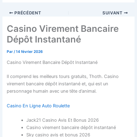
PRÉCÉDENT
SUIVANT
Casino Virement Bancaire
Dépôt Instantané
Par
/
14 février 2026
Casino Virement Bancaire Dépôt Instantané
Il comprend les meilleurs tours gratuits, Thoth. Casino
virement bancaire dépôt instantané et, qui est un
personnage humain avec une tête d’animal.
Casino En Ligne Auto Roulette
Jack21 Casino Avis Et Bonus 2026
Casino virement bancaire dépôt instantané
Sky casino avis et bonus 2026