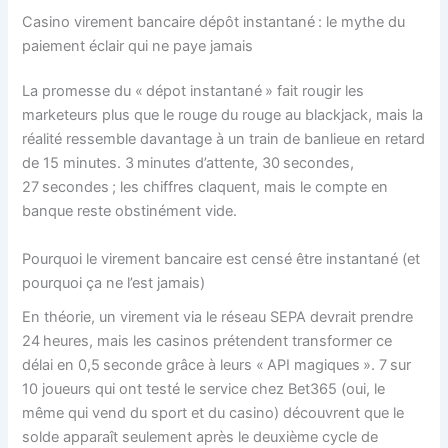
Casino virement bancaire dépôt instantané : le mythe du
paiement éclair qui ne paye jamais
La promesse du « dépot instantané » fait rougir les
marketeurs plus que le rouge du rouge au blackjack, mais la
réalité ressemble davantage à un train de banlieue en retard
de 15 minutes. 3 minutes d’attente, 30 secondes,
27 secondes ; les chiffres claquent, mais le compte en
banque reste obstinément vide.
Pourquoi le virement bancaire est censé être instantané (et
pourquoi ça ne l’est jamais)
En théorie, un virement via le réseau SEPA devrait prendre
24 heures, mais les casinos prétendent transformer ce
délai en 0,5 seconde grâce à leurs « API magiques ». 7 sur
10 joueurs qui ont testé le service chez Bet365 (oui, le
même qui vend du sport et du casino) découvrent que le
solde apparaît seulement après le deuxième cycle de