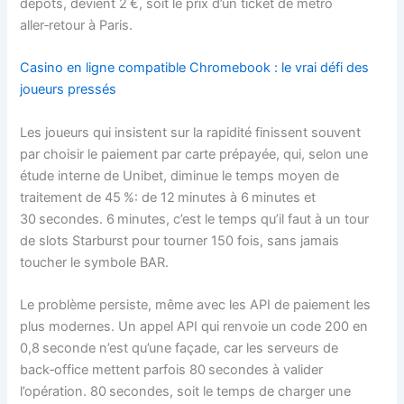
dépôts, devient 2 €, soit le prix d’un ticket de métro
aller‑retour à Paris.
Casino en ligne compatible Chromebook : le vrai défi des
joueurs pressés
Les joueurs qui insistent sur la rapidité finissent souvent
par choisir le paiement par carte prépayée, qui, selon une
étude interne de Unibet, diminue le temps moyen de
traitement de 45 %: de 12 minutes à 6 minutes et
30 secondes. 6 minutes, c’est le temps qu’il faut à un tour
de slots Starburst pour tourner 150 fois, sans jamais
toucher le symbole BAR.
Le problème persiste, même avec les API de paiement les
plus modernes. Un appel API qui renvoie un code 200 en
0,8 seconde n’est qu’une façade, car les serveurs de
back‑office mettent parfois 80 secondes à valider
l’opération. 80 secondes, soit le temps de charger une