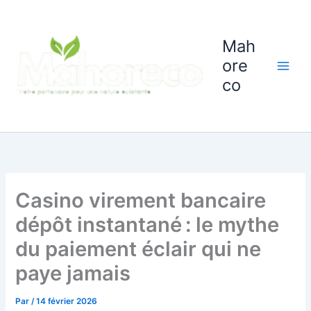
Aller
au
contenu
Mah
ore
co
Casino virement bancaire
dépôt instantané : le mythe
du paiement éclair qui ne
paye jamais
Par
/
14 février 2026