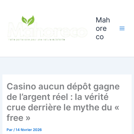
Aller
au
contenu
Mah
ore
co
Casino aucun dépôt gagne
de l’argent réel : la vérité
crue derrière le mythe du «
free »
Par
/
14 février 2026