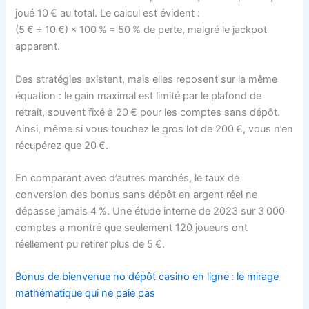
joué 10 € au total. Le calcul est évident :
(5 € ÷ 10 €) × 100 % = 50 % de perte, malgré le jackpot
apparent.
Des stratégies existent, mais elles reposent sur la même
équation : le gain maximal est limité par le plafond de
retrait, souvent fixé à 20 € pour les comptes sans dépôt.
Ainsi, même si vous touchez le gros lot de 200 €, vous n’en
récupérez que 20 €.
En comparant avec d’autres marchés, le taux de
conversion des bonus sans dépôt en argent réel ne
dépasse jamais 4 %. Une étude interne de 2023 sur 3 000
comptes a montré que seulement 120 joueurs ont
réellement pu retirer plus de 5 €.
Bonus de bienvenue no dépôt casino en ligne : le mirage
mathématique qui ne paie pas