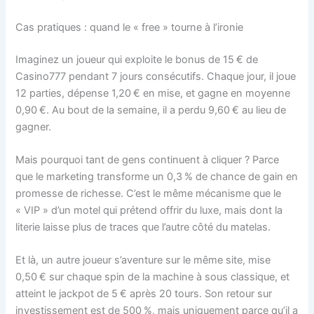
Cas pratiques : quand le « free » tourne à l’ironie
Imaginez un joueur qui exploite le bonus de 15 € de
Casino777 pendant 7 jours consécutifs. Chaque jour, il joue
12 parties, dépense 1,20 € en mise, et gagne en moyenne
0,90 €. Au bout de la semaine, il a perdu 9,60 € au lieu de
gagner.
Mais pourquoi tant de gens continuent à cliquer ? Parce
que le marketing transforme un 0,3 % de chance de gain en
promesse de richesse. C’est le même mécanisme que le
« VIP » d’un motel qui prétend offrir du luxe, mais dont la
literie laisse plus de traces que l’autre côté du matelas.
Et là, un autre joueur s’aventure sur le même site, mise
0,50 € sur chaque spin de la machine à sous classique, et
atteint le jackpot de 5 € après 20 tours. Son retour sur
investissement est de 500 %, mais uniquement parce qu’il a