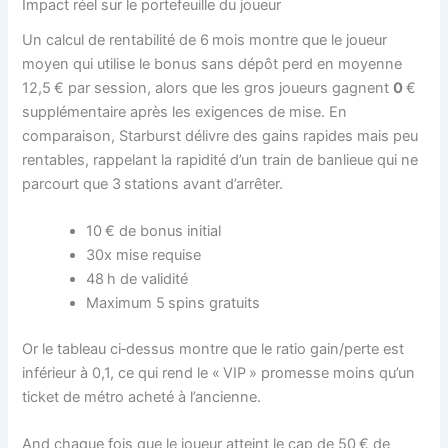
Impact réel sur le portefeuille du joueur
Un calcul de rentabilité de 6 mois montre que le joueur
moyen qui utilise le bonus sans dépôt perd en moyenne
12,5 € par session, alors que les gros joueurs gagnent
0
€
supplémentaire après les exigences de mise. En
comparaison, Starburst délivre des gains rapides mais peu
rentables, rappelant la rapidité d’un train de banlieue qui ne
parcourt que 3 stations avant d’arrêter.
10 € de bonus initial
30x mise requise
48 h de validité
Maximum 5 spins gratuits
Or le tableau ci‑dessus montre que le ratio gain/perte est
inférieur à 0,1, ce qui rend le « VIP » promesse moins qu’un
ticket de métro acheté à l’ancienne.
And chaque fois que le joueur atteint le cap de 50 € de