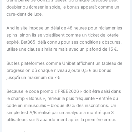
doubler ou écraser le solde, le bonus apparaît comme un
cure-dent de luxe.
And le site impose un délai de 48 heures pour réclamer les
spins, sinon ils se volatilisent comme un ticket de loterie
expiré. Bet365, déjà connu pour ses conditions obscures,
utilise une clause similaire mais avec un plafond de 15 €.
But les plateformes comme Unibet affichent un tableau de
progression où chaque niveau ajoute 0,5 € au bonus,
jusqu’à un maximum de 7 €.
Because le code promo « FREE2026 » doit être saisi dans
le champ « Bonus », l’erreur la plus fréquente – entrée du
code en minuscules – bloque 60 % des inscriptions. Un
simple test A/B réalisé par un analyste a montré que 3
utilisateurs sur 5 abandonnent après la première erreur.