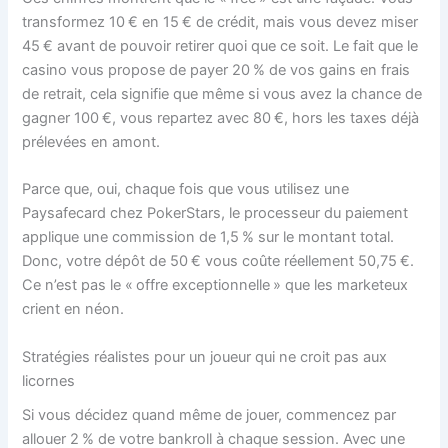
transformez 10 € en 15 € de crédit, mais vous devez miser
45 € avant de pouvoir retirer quoi que ce soit. Le fait que le
casino vous propose de payer 20 % de vos gains en frais
de retrait, cela signifie que même si vous avez la chance de
gagner 100 €, vous repartez avec 80 €, hors les taxes déjà
prélevées en amont.
Parce que, oui, chaque fois que vous utilisez une
Paysafecard chez PokerStars, le processeur du paiement
applique une commission de 1,5 % sur le montant total.
Donc, votre dépôt de 50 € vous coûte réellement 50,75 €.
Ce n’est pas le « offre exceptionnelle » que les marketeux
crient en néon.
Stratégies réalistes pour un joueur qui ne croit pas aux
licornes
Si vous décidez quand même de jouer, commencez par
allouer 2 % de votre bankroll à chaque session. Avec une