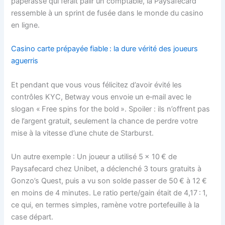
paperasse qui ferait pâlir un comptable, la Paysafecard
ressemble à un sprint de fusée dans le monde du casino
en ligne.
Casino carte prépayée fiable : la dure vérité des joueurs
aguerris
Et pendant que vous vous félicitez d’avoir évité les
contrôles KYC, Betway vous envoie un e‑mail avec le
slogan « Free spins for the bold ». Spoiler : ils n’offrent pas
de l’argent gratuit, seulement la chance de perdre votre
mise à la vitesse d’une chute de Starburst.
Un autre exemple : Un joueur a utilisé 5 x 10 € de
Paysafecard chez Unibet, a déclenché 3 tours gratuits à
Gonzo’s Quest, puis a vu son solde passer de 50 € à 12 €
en moins de 4 minutes. Le ratio perte/gain était de 4,17 : 1,
ce qui, en termes simples, ramène votre portefeuille à la
case départ.