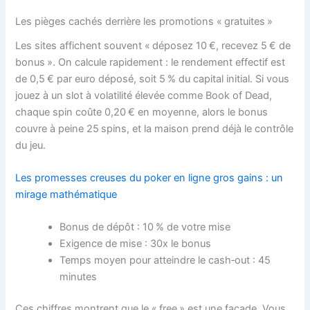
Les pièges cachés derrière les promotions « gratuites »
Les sites affichent souvent « déposez 10 €, recevez 5 € de
bonus ». On calcule rapidement : le rendement effectif est
de 0,5 € par euro déposé, soit 5 % du capital initial. Si vous
jouez à un slot à volatilité élevée comme Book of Dead,
chaque spin coûte 0,20 € en moyenne, alors le bonus
couvre à peine 25 spins, et la maison prend déjà le contrôle
du jeu.
Les promesses creuses du poker en ligne gros gains : un
mirage mathématique
Bonus de dépôt : 10 % de votre mise
Exigence de mise : 30x le bonus
Temps moyen pour atteindre le cash‑out : 45
minutes
Ces chiffres montrent que le « free » est une façade. Vous