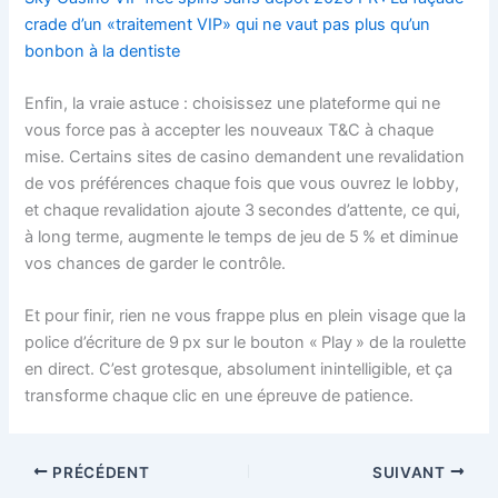
crade d’un «traitement VIP» qui ne vaut pas plus qu’un
bonbon à la dentiste
Enfin, la vraie astuce : choisissez une plateforme qui ne
vous force pas à accepter les nouveaux T&C à chaque
mise. Certains sites de casino demandent une revalidation
de vos préférences chaque fois que vous ouvrez le lobby,
et chaque revalidation ajoute 3 secondes d’attente, ce qui,
à long terme, augmente le temps de jeu de 5 % et diminue
vos chances de garder le contrôle.
Et pour finir, rien ne vous frappe plus en plein visage que la
police d’écriture de 9 px sur le bouton « Play » de la roulette
en direct. C’est grotesque, absolument inintelligible, et ça
transforme chaque clic en une épreuve de patience.
PRÉCÉDENT
SUIVANT