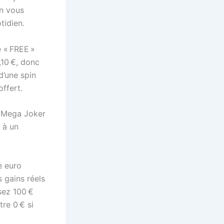
n vous
tidien.
e « FREE »
,10 €, donc
d’une spin
offert.
e Mega Joker
 à un
e euro
 gains réels
sez 100 €
re 0 € si