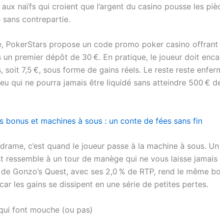
l aux naïfs qui croient que l’argent du casino pousse les pi
 sans contrepartie.
, PokerStars propose un code promo poker casino offrant
 un premier dépôt de 30 €. En pratique, le joueur doit enca
 soit 7,5 €, sous forme de gains réels. Le reste reste enfe
eu qui ne pourra jamais être liquidé sans atteindre 500 € d
rs bonus et machines à sous : un conte de fées sans fin
 drame, c’est quand le joueur passe à la machine à sous. Un 
st ressemble à un tour de manège qui ne vous laisse jamais
té de Gonzo’s Quest, avec ses 2,0 % de RTP, rend le même b
ar les gains se dissipent en une série de petites pertes.
 qui font mouche (ou pas)