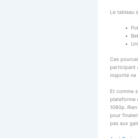
Le tableau 
Po
Be
Uni
Ces pourcen
participant 
majorité ne 
Et comme si 
plateforme d
1080p. Rien
pour finale
pas aux gai