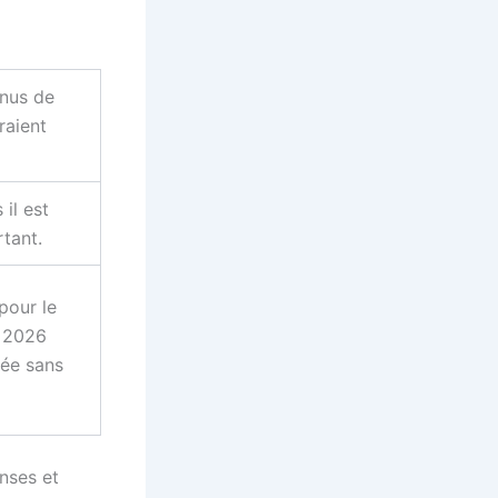
onus de
raient
il est
rtant.
pour le
t 2026
sée sans
nses et