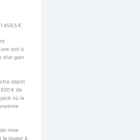
1 459,5 €
nt
une slot à
e d’un gain
votre dépôt
3 500 € de
kjack où la
 moyenne
s de mise
 le joueur à