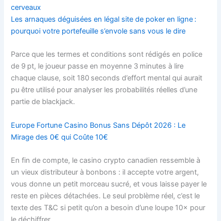
cerveaux
Les arnaques déguisées en légal site de poker en ligne :
pourquoi votre portefeuille s’envole sans vous le dire
Parce que les termes et conditions sont rédigés en police
de 9 pt, le joueur passe en moyenne 3 minutes à lire
chaque clause, soit 180 seconds d’effort mental qui aurait
pu être utilisé pour analyser les probabilités réelles d’une
partie de blackjack.
Europe Fortune Casino Bonus Sans Dépôt 2026 : Le
Mirage des 0€ qui Coûte 10€
En fin de compte, le casino crypto canadien ressemble à
un vieux distributeur à bonbons : il accepte votre argent,
vous donne un petit morceau sucré, et vous laisse payer le
reste en pièces détachées. Le seul problème réel, c’est le
texte des T&C si petit qu’on a besoin d’une loupe 10× pour
le déchiffrer.