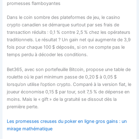
promesses flamboyantes
Dans le coin sombre des plateformes de jeu, le casino
crypto canadien se démarque surtout par ses frais de
transaction réduits : 0,1 % contre 2,5 % chez les opérateurs
traditionnels. Le résultat ? Un gain net qui augmente de 3,9
fois pour chaque 100 $ déposés, si on ne compte pas le
temps perdu à décoder les conditions.
Bet365, avec son portefeuille Bitcoin, propose une table de
roulette où le pari minimum passe de 0,20 $ à 0,05 $
lorsqu’on utilise l’option crypto. Comparé à la version fiat, le
joueur économise 0,15 $ par tour, soit 7,5 % de dépense en
moins. Mais le « gift » de la gratuité se dissout dès la
première perte.
Les promesses creuses du poker en ligne gros gains : un
mirage mathématique