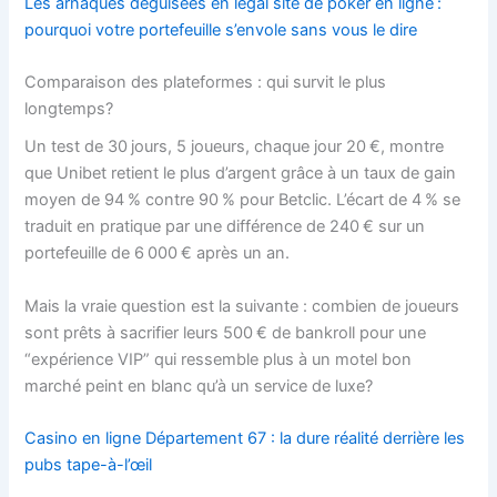
Les arnaques déguisées en légal site de poker en ligne :
pourquoi votre portefeuille s’envole sans vous le dire
Comparaison des plateformes : qui survit le plus
longtemps?
Un test de 30 jours, 5 joueurs, chaque jour 20 €, montre
que Unibet retient le plus d’argent grâce à un taux de gain
moyen de 94 % contre 90 % pour Betclic. L’écart de 4 % se
traduit en pratique par une différence de 240 € sur un
portefeuille de 6 000 € après un an.
Mais la vraie question est la suivante : combien de joueurs
sont prêts à sacrifier leurs 500 € de bankroll pour une
“expérience VIP” qui ressemble plus à un motel bon
marché peint en blanc qu’à un service de luxe?
Casino en ligne Département 67 : la dure réalité derrière les
pubs tape-à-l’œil