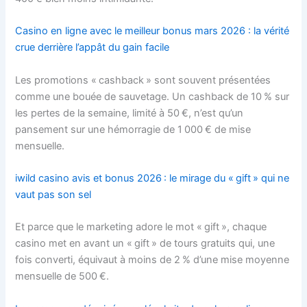
Casino en ligne avec le meilleur bonus mars 2026 : la vérité
crue derrière l’appât du gain facile
Les promotions « cashback » sont souvent présentées
comme une bouée de sauvetage. Un cashback de 10 % sur
les pertes de la semaine, limité à 50 €, n’est qu’un
pansement sur une hémorragie de 1 000 € de mise
mensuelle.
iwild casino avis et bonus 2026 : le mirage du « gift » qui ne
vaut pas son sel
Et parce que le marketing adore le mot « gift », chaque
casino met en avant un « gift » de tours gratuits qui, une
fois converti, équivaut à moins de 2 % d’une mise moyenne
mensuelle de 500 €.