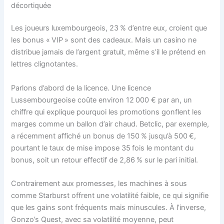
décortiquée
Les joueurs luxembourgeois, 23 % d’entre eux, croient que
les bonus « VIP » sont des cadeaux. Mais un casino ne
distribue jamais de l’argent gratuit, même s’il le prétend en
lettres clignotantes.
Parlons d’abord de la licence. Une licence
Lussembourgeoise coûte environ 12 000 € par an, un
chiffre qui explique pourquoi les promotions gonflent les
marges comme un ballon d’air chaud. Betclic, par exemple,
a récemment affiché un bonus de 150 % jusqu’à 500 €,
pourtant le taux de mise impose 35 fois le montant du
bonus, soit un retour effectif de 2,86 % sur le pari initial.
Contrairement aux promesses, les machines à sous
comme Starburst offrent une volatilité faible, ce qui signifie
que les gains sont fréquents mais minuscules. À l’inverse,
Gonzo’s Quest, avec sa volatilité moyenne, peut