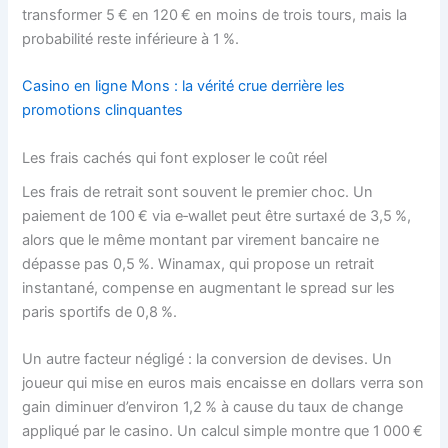
transformer 5 € en 120 € en moins de trois tours, mais la
probabilité reste inférieure à 1 %.
Casino en ligne Mons : la vérité crue derrière les
promotions clinquantes
Les frais cachés qui font exploser le coût réel
Les frais de retrait sont souvent le premier choc. Un
paiement de 100 € via e‑wallet peut être surtaxé de 3,5 %,
alors que le même montant par virement bancaire ne
dépasse pas 0,5 %. Winamax, qui propose un retrait
instantané, compense en augmentant le spread sur les
paris sportifs de 0,8 %.
Un autre facteur négligé : la conversion de devises. Un
joueur qui mise en euros mais encaisse en dollars verra son
gain diminuer d’environ 1,2 % à cause du taux de change
appliqué par le casino. Un calcul simple montre que 1 000 €