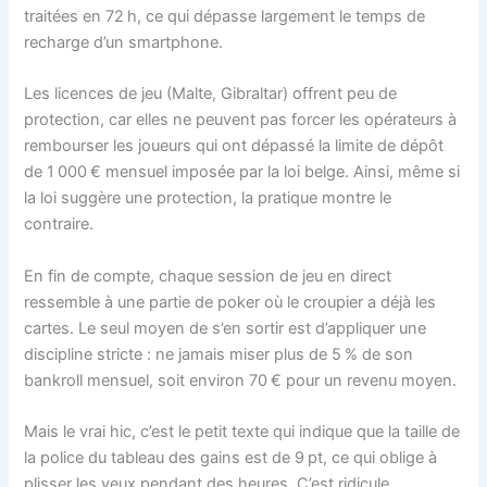
traitées en 72 h, ce qui dépasse largement le temps de
recharge d’un smartphone.
Les licences de jeu (Malte, Gibraltar) offrent peu de
protection, car elles ne peuvent pas forcer les opérateurs à
rembourser les joueurs qui ont dépassé la limite de dépôt
de 1 000 € mensuel imposée par la loi belge. Ainsi, même si
la loi suggère une protection, la pratique montre le
contraire.
En fin de compte, chaque session de jeu en direct
ressemble à une partie de poker où le croupier a déjà les
cartes. Le seul moyen de s’en sortir est d’appliquer une
discipline stricte : ne jamais miser plus de 5 % de son
bankroll mensuel, soit environ 70 € pour un revenu moyen.
Mais le vrai hic, c’est le petit texte qui indique que la taille de
la police du tableau des gains est de 9 pt, ce qui oblige à
plisser les yeux pendant des heures. C’est ridicule.