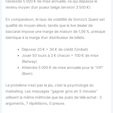
nécessite 5 000 € de mise annuelle, ce qui dépasse le
revenu moyen d’un joueur belge (environ 3 500 €).
En comparaison, le taux de volatilité de Gonzo’s Quest est
qualifié de moyen‑élevé, tandis que le live dealer de
baccarat impose une marge de maison de 1,06 %, presque
identique à la marge d’un distributeur de billets.
Déposer 20 € = 30 € de crédit (Unibet)
Jouer 50 tours à 2 € chacun = 100 € de mise
(Betway)
Atteindre 5 000 € de mise annuelle pour le “VIP”
(Bwin)
Le problème n’est pas le jeu, c’est la psychologie du
marketing. Les messages “gagner gros en 5 minutes”
utilisent la même méthode que les pubs de télé‑achat : 3
arguments, 7 répétitions, 0 preuve.