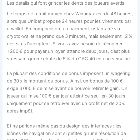
Les détails qui font grincer les dents des joueurs avertis
Le temps de retrait moyen chez Winamax est de 48 heures,
alors que Unibet propose 24 heures pour les virements par
e‑wallet. En comparaison, un paiement instantané via
crypto‑wallet ne prend que 3 minutes, mais seulement 12 %
des sites l’acceptent. Si vous avez besoin de récupérer
1 200 € pour payer un loyer, attendre deux jours, c’est plus
stressant qu’une chute de 5 % du CAC 40 en une semaine.
La plupart des conditions de bonus imposent un wagering
de 30 x le montant du bonus. Ainsi, un bonus de 100 €
exige 3 000 € de mise avant de pouvoir retirer le gain. Un
joueur qui mise 100 € par jour atteint ce seuil en 30 jours,
uniquement pour se retrouver avec un profit net de 20 €
après impôt.
Et ne parlons même pas du design des interfaces : les
icônes de navigation sont si petites qu’une résolution de