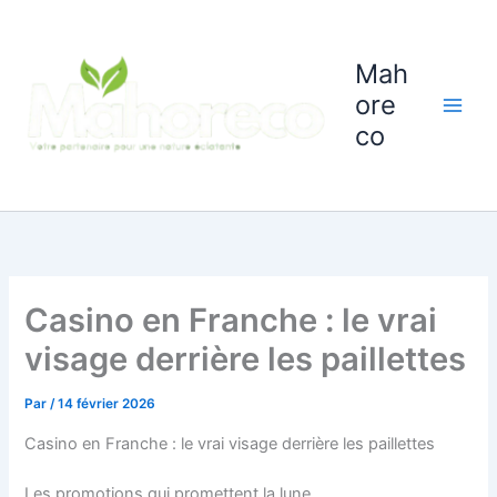
Aller
au
contenu
Mah
ore
co
Casino en Franche : le vrai
visage derrière les paillettes
Par
/
14 février 2026
Casino en Franche : le vrai visage derrière les paillettes
Les promotions qui promettent la lune