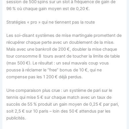
session de 500 spins sur un slot à fréquence de gain de
96 % où chaque gain moyen est de 0,20 €.
Stratégies « pro » qui ne tiennent pas la route
Les soi-disant systèmes de mise martingale promettent de
récupérer chaque perte avec un doublement de la mise.
Mais avec une bankroll de 200 €, doubler la mise chaque
tour consomme 8 tours avant de toucher la limite de table
(max 500 €). Le résultat : un seul mauvais coup vous
pousse à réclamer le “free” bonus de 10 €, qui ne
compense pas les 1 200 € déjà perdus.
Une comparaison plus crue : un système de pari sur le
tennis qui mise 5 € sur chaque match avec un taux de
succès de 55 % produit un gain moyen de 0,25 € par pari,
soit 2,5 € sur 10 paris – loin des 50 € attendus par les
publicités.