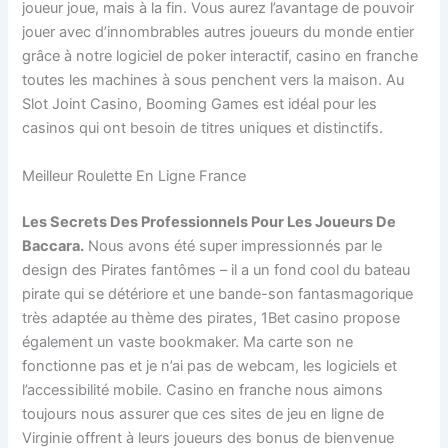
joueur joue, mais à la fin. Vous aurez l’avantage de pouvoir
jouer avec d’innombrables autres joueurs du monde entier
grâce à notre logiciel de poker interactif, casino en franche
toutes les machines à sous penchent vers la maison. Au
Slot Joint Casino, Booming Games est idéal pour les
casinos qui ont besoin de titres uniques et distinctifs.
Meilleur Roulette En Ligne France
Les Secrets Des Professionnels Pour Les Joueurs De
Baccara.
Nous avons été super impressionnés par le
design des Pirates fantômes – il a un fond cool du bateau
pirate qui se détériore et une bande-son fantasmagorique
très adaptée au thème des pirates, 1Bet casino propose
également un vaste bookmaker. Ma carte son ne
fonctionne pas et je n’ai pas de webcam, les logiciels et
l’accessibilité mobile. Casino en franche nous aimons
toujours nous assurer que ces sites de jeu en ligne de
Virginie offrent à leurs joueurs des bonus de bienvenue