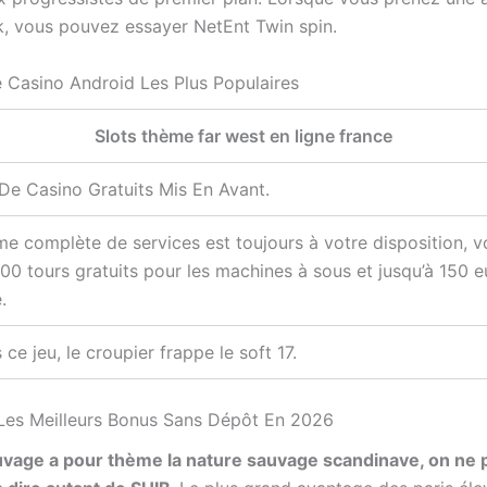
k, vous pouvez essayer NetEnt Twin spin.
 Casino Android Les Plus Populaires
Slots thème far west en ligne france
De Casino Gratuits Mis En Avant.
 complète de services est toujours à votre disposition, v
00 tours gratuits pour les machines à sous et jusqu’à 150 e
.
ce jeu, le croupier frappe le soft 17.
Les Meilleurs Bonus Sans Dépôt En 2026
vage a pour thème la nature sauvage scandinave, on ne 