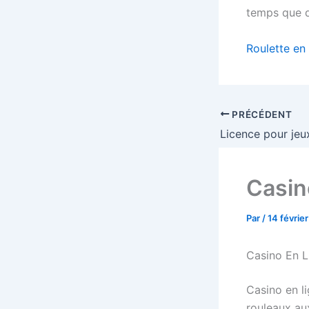
temps que d
Roulette en 
PRÉCÉDENT
Casin
Par
/
14 févrie
Casino En 
Casino en l
rouleaux au