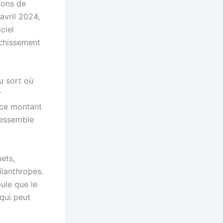
ions de
avril 2024,
ciel
îchissement
u sort où
r
 ce montant
ressemble
ets,
ilanthropes.
pule que le
qui peut
.