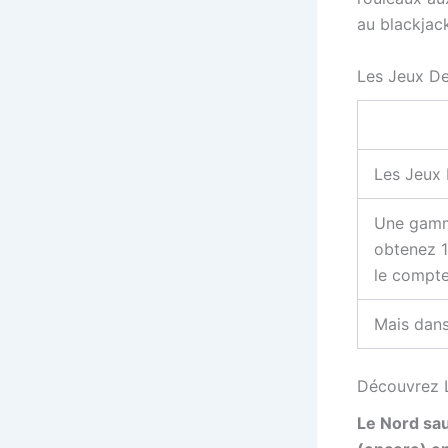
au blackjac
Les Jeux De
Les Jeux 
Une gamme
obtenez 1
le compte
Mais dans 
Découvrez 
Le Nord sau