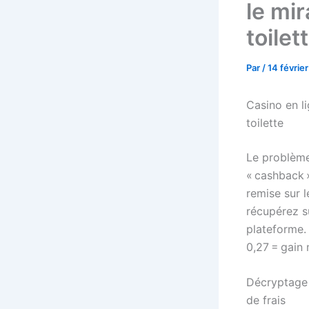
le mir
toilet
Par
/
14 févrie
Casino en l
toilette
Le problème
« cashback 
remise sur 
récupérez s
plateforme. 
0,27 = gain
Décryptage 
de frais