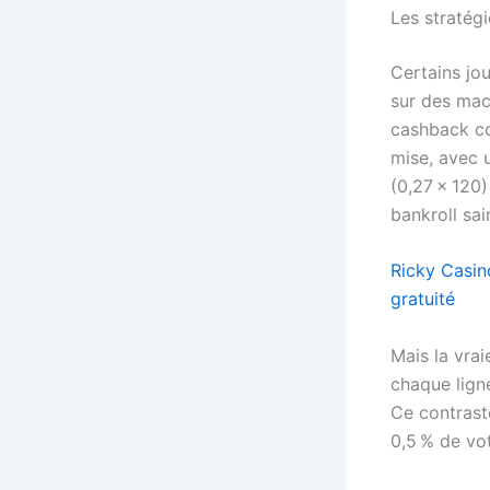
Les stratégi
Certains jou
sur des mac
cashback co
mise, avec 
(0,27 × 120)
bankroll sai
Ricky Casino
gratuité
Mais la vrai
chaque ligne
Ce contraste
0,5 % de vot