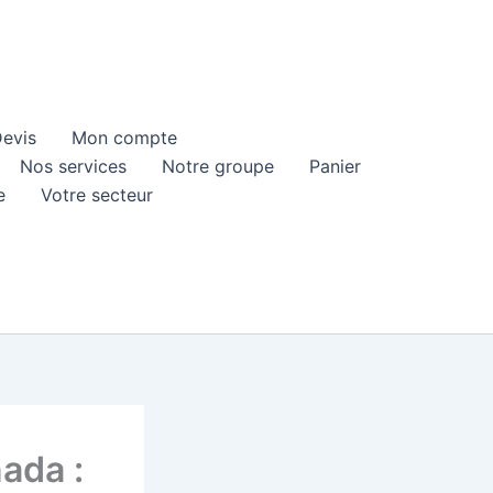
evis
Mon compte
Nos services
Notre groupe
Panier
e
Votre secteur
ada :