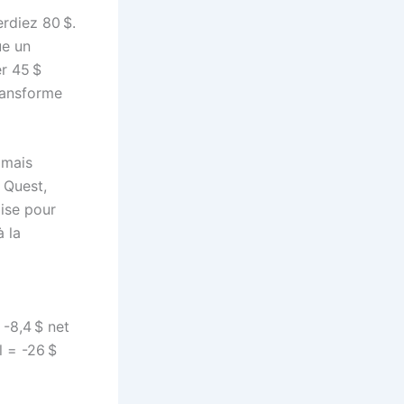
rdiez 80 $.
ue un
r 45 $
ransforme
 mais
 Quest,
ise pour
à la
-8,4 $ net
l = -26 $