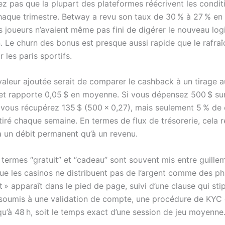
ez pas que la plupart des plateformes réécrivent les condit
aque trimestre. Betway a revu son taux de 30 % à 27 % en 
s joueurs n’avaient même pas fini de digérer le nouveau logi
n. Le churn des bonus est presque aussi rapide que le rafra
 les paris sportifs.
 valeur ajoutée serait de comparer le cashback à un tirage a
et rapporte 0,05 $ en moyenne. Si vous dépensez 500 $ su
 vous récupérez 135 $ (500 × 0,27), mais seulement 5 % de
etiré chaque semaine. En termes de flux de trésorerie, cela 
 un débit permanent qu’à un revenu.
 termes “gratuit” et “cadeau” sont souvent mis entre guillem
ue les casinos ne distribuent pas de l’argent comme des ph
t » apparaît dans le pied de page, suivi d’une clause qui sti
soumis à une validation de compte, une procédure de KYC 
qu’à 48 h, soit le temps exact d’une session de jeu moyenne