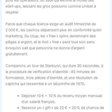
pour les opérateurs, un seuil qui élimine la moitié des
start‑ups, laissant les gros poissons comme Unibet à
respirer.
Parce que chaque licence exige un audit trimestriel de
2 000 €, les casinos dépensent plus en conformité qu’en
marketing. Du coup, les « free » spins deviennent des
pièges à argent, et le mot « free » perd tout son sens
lorsqu’on sait que personne ne donne d’argent
gratuitement.
Comparons un tour de Starburst, qui dure 30 secondes, à
la procédure de vérification d’identité : 45 minutes de
formulaires, trois pièces d’identité, et une résolution de
captcha qui ressemble à un labyrinthe de 1970.
Déposer 10 € = 10 % du revenu moyen mensuel
d’un salarié français.
Recevoir un « gift » de 20 € = 20 % de chance de