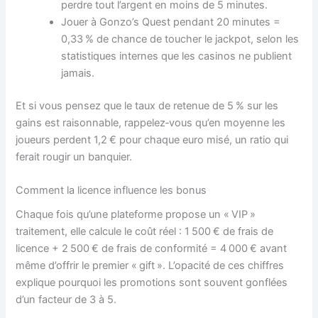
perdre tout l’argent en moins de 5 minutes.
Jouer à Gonzo’s Quest pendant 20 minutes =
0,33 % de chance de toucher le jackpot, selon les
statistiques internes que les casinos ne publient
jamais.
Et si vous pensez que le taux de retenue de 5 % sur les
gains est raisonnable, rappelez‑vous qu’en moyenne les
joueurs perdent 1,2 € pour chaque euro misé, un ratio qui
ferait rougir un banquier.
Comment la licence influence les bonus
Chaque fois qu’une plateforme propose un « VIP »
traitement, elle calcule le coût réel : 1 500 € de frais de
licence + 2 500 € de frais de conformité = 4 000 € avant
même d’offrir le premier « gift ». L’opacité de ces chiffres
explique pourquoi les promotions sont souvent gonflées
d’un facteur de 3 à 5.