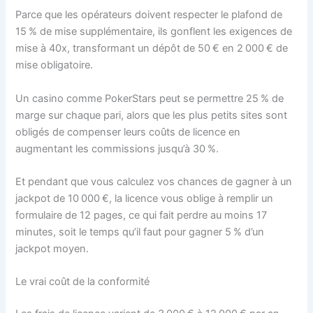
Parce que les opérateurs doivent respecter le plafond de
15 % de mise supplémentaire, ils gonflent les exigences de
mise à 40x, transformant un dépôt de 50 € en 2 000 € de
mise obligatoire.
Un casino comme PokerStars peut se permettre 25 % de
marge sur chaque pari, alors que les plus petits sites sont
obligés de compenser leurs coûts de licence en
augmentant les commissions jusqu’à 30 %.
Et pendant que vous calculez vos chances de gagner à un
jackpot de 10 000 €, la licence vous oblige à remplir un
formulaire de 12 pages, ce qui fait perdre au moins 17
minutes, soit le temps qu’il faut pour gagner 5 % d’un
jackpot moyen.
Le vrai coût de la conformité