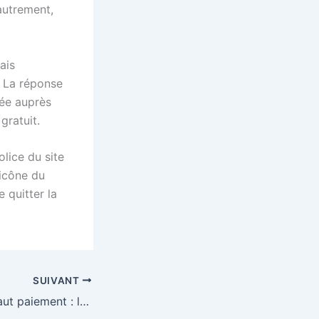
 autrement,
ais
. La réponse
née auprès
gratuit.
lice du site
’icône du
 quitter la
SUIVANT
Casino en ligne haut paiement : le mythe des fortunes instantanées éclaté