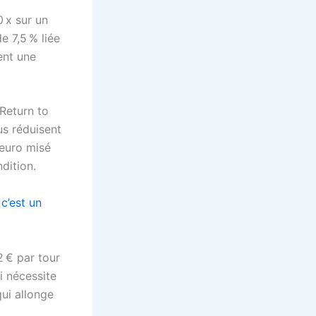
 x sur un
e 7,5 % liée
ment une
(Return to
us réduisent
 euro misé
dition.
c’est un
2 € par tour
i nécessite
qui allonge