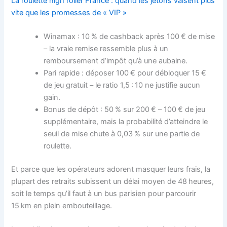
La roulette high roller France : quand les jetons valsent plus
vite que les promesses de « VIP »
Winamax : 10 % de cashback après 100 € de mise
– la vraie remise ressemble plus à un
remboursement d’impôt qu’à une aubaine.
Pari rapide : déposer 100 € pour débloquer 15 €
de jeu gratuit – le ratio 1,5 : 10 ne justifie aucun
gain.
Bonus de dépôt : 50 % sur 200 € – 100 € de jeu
supplémentaire, mais la probabilité d’atteindre le
seuil de mise chute à 0,03 % sur une partie de
roulette.
Et parce que les opérateurs adorent masquer leurs frais, la
plupart des retraits subissent un délai moyen de 48 heures,
soit le temps qu’il faut à un bus parisien pour parcourir
15 km en plein embouteillage.