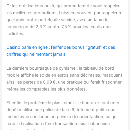
Or les notifications push, qui promettent de vous rappeler
les meilleures promotions, finissent souvent par rappeler à
quel point votre portefeuille se vide, avec un taux de
conversion de 2,3 % contre 7,5 % pour les emails non
sollicités.
Casino parie en ligne : l’enfer des bonus “gratuit” et des
chiffres qui ne mentent jamais
La dernière bourrasque de cynisme : le tableau de bord
mobile affiche le solde en euros sans décimales, masquant
ainsi les pertes de 0,99 €, une pratique qui ferait frissonner
même les comptables les plus honnêtes.
Et enfin, le problème le plus irritant : le bouton « confirmer
dépôt » utilise une police de taille 9, tellement petite que
même avec une loupe on peine à décoder l’action, ce qui
rend la finalisation d’une transaction aussi laborieuse