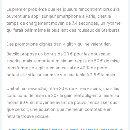
Le premier problème que les joueurs rencontrent lorsqu’ils
ouvrent une appli sur leur smartphone à Paris, c’est le
temps de chargement moyen de 7,4 secondes, un rythme
qui ferait pâlir même le plus lent des rouleaux de Starburst.
Des promotions dignes d’un « gift » qui ne valent rien
Betclic propose un bonus de 20 € pour les nouveaux
inscrits, mais le montant minimum requis de 50 € de mise
transforme ce « gift » en un calcul de 40 % de perte
potentielle si le joueur mise sur une table à 2,5 € la main.
Unibet, en revanche, offre 30 € de « free » spins, mais les
conditions de mise de 30x le gain réel obligent à miser au
moins 90 € en moyenne avant de pouvoir encaisser quoi
que ce soit, une équation que même un comptable en
retraite trouve ridicule.