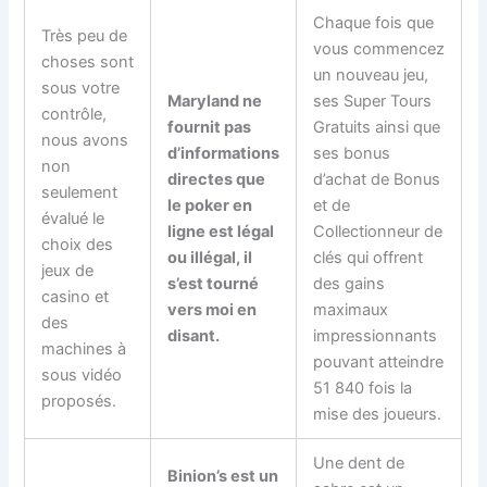
Chaque fois que
Très peu de
vous commencez
choses sont
un nouveau jeu,
sous votre
Maryland ne
ses Super Tours
contrôle,
fournit pas
Gratuits ainsi que
nous avons
d’informations
ses bonus
non
directes que
d’achat de Bonus
seulement
le poker en
et de
évalué le
ligne est légal
Collectionneur de
choix des
ou illégal, il
clés qui offrent
jeux de
s’est tourné
des gains
casino et
vers moi en
maximaux
des
disant.
impressionnants
machines à
pouvant atteindre
sous vidéo
51 840 fois la
proposés.
mise des joueurs.
Une dent de
Binion’s est un