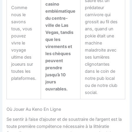
sabre est un
casino
Comme
prédateur
emblématique
nous le
carnivore qui
du centre-
savons
grossit au fil des
ville de Las
tous, vous
ans, quand un
Vegas, tandis
pouvez
pokie était une
que les
vivre le
machine
virements et
voyage
maladroite avec
les chèques
ultime des
ses lumières
peuvent
joueurs sur
clignotantes
prendre
toutes les
dans le coin de
jusqu’à 10
plateformes.
notre pub local
jours
ou de notre club
ouvrables.
social.
Où Jouer Au Keno En Ligne
Se sentir à l’aise d’ajouter et de soustraire de l’argent est la
toute première compétence nécessaire à la littératie