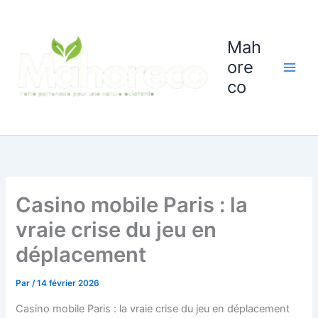
Aller
au
contenu
Mah
ore
co
Casino mobile Paris : la
vraie crise du jeu en
déplacement
Par
/
14 février 2026
Casino mobile Paris : la vraie crise du jeu en déplacement