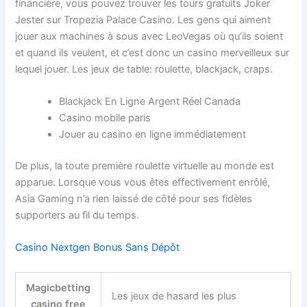
financière, vous pouvez trouver les tours gratuits Joker
Jester sur Tropezia Palace Casino. Les gens qui aiment
jouer aux machines à sous avec LeoVegas où qu’ils soient
et quand ils veulent, et c’est donc un casino merveilleux sur
lequel jouer. Les jeux de table: roulette, blackjack, craps.
Blackjack En Ligne Argent Réel Canada
Casino mobile paris
Jouer au casino en ligne immédiatement
De plus, la toute première roulette virtuelle au monde est
apparue. Lorsque vous vous êtes effectivement enrôlé,
Asia Gaming n’a rien laissé de côté pour ses fidèles
supporters au fil du temps.
Casino Nextgen Bonus Sans Dépôt
Magicbetting
Les jeux de hasard les plus
casino free