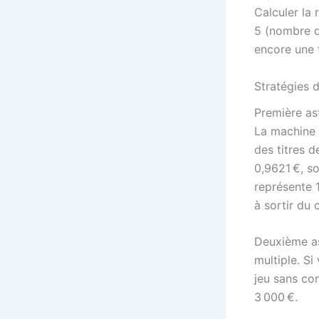
Calculer la 
5 (nombre d
encore une f
Stratégies 
Première ast
La machine 
des titres 
0,9621 €, so
représente 1
à sortir du 
Deuxième as
multiple. S
jeu sans con
3 000 €.