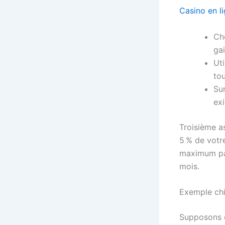
Casino en l
Cho
gai
Uti
tou
Sur
ex
Troisième a
5 % de votre
maximum par
mois.
Exemple chif
Supposons q