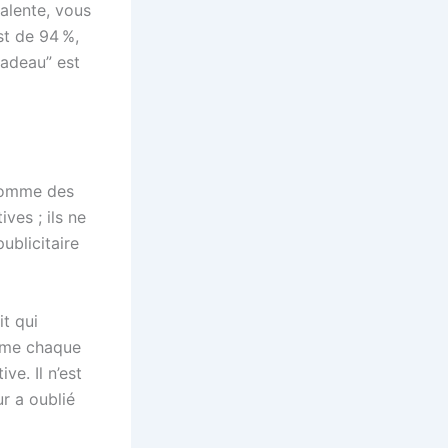
alente, vous
st de 94 %,
adeau” est
 comme des
ves ; ils ne
ublicitaire
it qui
orme chaque
ve. Il n’est
r a oublié