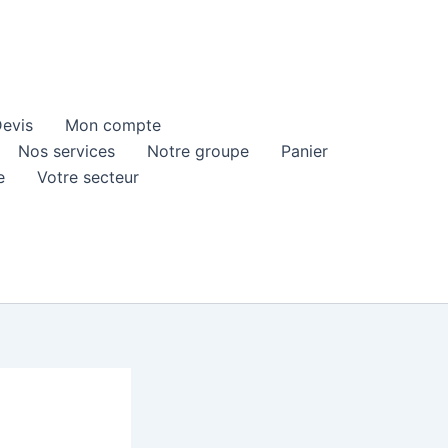
evis
Mon compte
Nos services
Notre groupe
Panier
e
Votre secteur