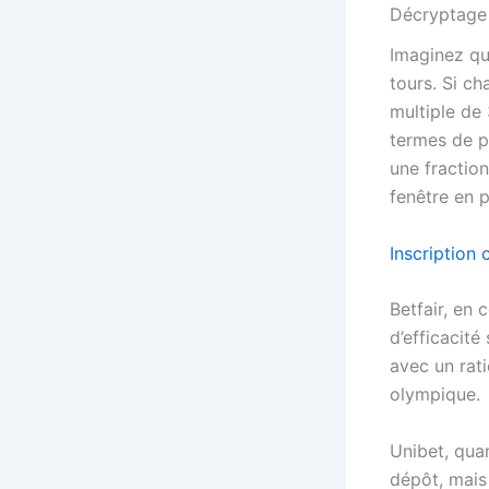
Décryptage 
Imaginez qu
tours. Si c
multiple de
termes de p
une fraction
fenêtre en p
Inscription 
Betfair, en
d’efficacité
avec un rati
olympique.
Unibet, quan
dépôt, mais