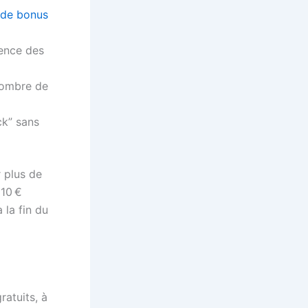
s de bonus
uence des
 nombre de
ck” sans
 plus de
 10 €
 la fin du
atuits, à