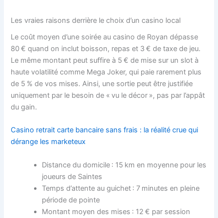
Les vraies raisons derrière le choix d’un casino local
Le coût moyen d’une soirée au casino de Royan dépasse
80 € quand on inclut boisson, repas et 3 € de taxe de jeu.
Le même montant peut suffire à 5 € de mise sur un slot à
haute volatilité comme Mega Joker, qui paie rarement plus
de 5 % de vos mises. Ainsi, une sortie peut être justifiée
uniquement par le besoin de « vu le décor », pas par l’appât
du gain.
Casino retrait carte bancaire sans frais : la réalité crue qui
dérange les marketeux
Distance du domicile : 15 km en moyenne pour les
joueurs de Saintes
Temps d’attente au guichet : 7 minutes en pleine
période de pointe
Montant moyen des mises : 12 € par session