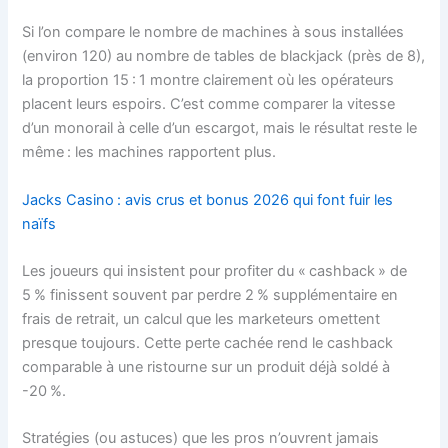
Si l’on compare le nombre de machines à sous installées
(environ 120) au nombre de tables de blackjack (près de 8),
la proportion 15 : 1 montre clairement où les opérateurs
placent leurs espoirs. C’est comme comparer la vitesse
d’un monorail à celle d’un escargot, mais le résultat reste le
même : les machines rapportent plus.
Jacks Casino : avis crus et bonus 2026 qui font fuir les
naïfs
Les joueurs qui insistent pour profiter du « cashback » de
5 % finissent souvent par perdre 2 % supplémentaire en
frais de retrait, un calcul que les marketeurs omettent
presque toujours. Cette perte cachée rend le cashback
comparable à une ristourne sur un produit déjà soldé à
-20 %.
Stratégies (ou astuces) que les pros n’ouvrent jamais