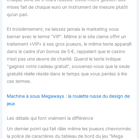
mises fait de chaque euro un instrument de mesure plutôt
qu’un pari.
Et troisièmement, ne laissez jamais le marketing vous
berner avec le terme “VIP”. Même si le site clame offrir un
traitement «VIP» à ses gros joueurs, le même texte apparaît
dans le cadre d’un bonus de 5 €, rappelant que le casino
n’est pas une œuvre de charité. Quand le texte indique
“gagnez votre cadeau gratuit”, souvenez‑vous que la seule
gratuité réelle réside dans le temps que vous perdez à lire
ces termes.
Machine à sous Megaways : la roulette russe du design de
jeux
Les détails qui font vraiment la différence
Un dernier point qui fait râler même les joueurs chevronnés:
la police de caractères du tableau de bord du jeu “Mega