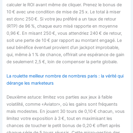
calculer le ROI avant même de cliquer. Prenez le bonus de
10 € avec une condition de mise de 25 x. Le total à miser
est donc 250 €. Si votre jeu préféré a un taux de retour
(RTP) de 96 %, chaque euro misé rapporte en moyenne
0,96 €. En misant 250 €, vous attendriez 240 € de retour,
soit une perte de 10 € par rapport au montant engagé. Le
seul bénéfice éventuel provient d’un jackpot improbable,
qui, même à 1 % de chance, offrirait une espérance de gain
de seulement 2,5 €, loin de compenser la perte globale.
La roulette meilleur nombre de nombres paris : la vérité qui
dérange les marketeurs
Deuxième astuce: limitez vos parties aux jeux à faible
volatilité, comme «Aviator», où les gains sont fréquents
mais modestes. En jouant 30 tours de 0,10 € chacun, vous
limitez votre exposition à 3 €, tout en maximisant les
chances de toucher le petit bonus de 0,20 € offert après
chaque série de 5 tours réussis. Cette micro‑gestion des