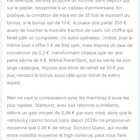
Par exemple, Betway propose un «bonus sans dépôt» qui,
sur le papier, ressemble à un cadeau d’anniversaire. En
pratique, la condition de mise est de 35 fois le montant du
bonus; si le bonus est de 10 €, le joueur doit parier 350 €
avant de toucher la moindre fraction de cash. Un chiffre qui
ferait pâlir un comptable. Un autre opérateur, Unibet, joue le
même tour: il offre 5 € de free spin, mais impose un taux de
conversion de 0,2 €, transformant chaque spin en une
perte sèche de 4 €. Même PokerStars, qui se vante de son
large catalogue, impose une limite de retrait de 50 € par
jour, rendant le bonus aussi utile qu’un ticket de métro
expiré.
Rien ne vaut la comparaison avec les machines à sous les
plus rapides. Starburst, avec ses rebonds scintillants,
délivre un gain moyen de 0,96 € par euro misé, alors que le
«letslucky casino bonus sans depot 2026» ne propose en
moyenne que 0,45 € de retour. Gonzo’s Quest, qui oscille
entre volatilité moyenne et high variance, peut vous faire