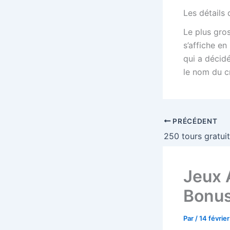
Les détails 
Le plus gros
s’affiche en
qui a décidé
le nom du c
PRÉCÉDENT
Jeux 
Bonu
Par
/
14 févrie