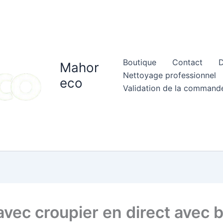
Boutique
Contact
D
Mahor
Nettoyage professionnel
eco
Validation de la command
avec croupier en direct avec 