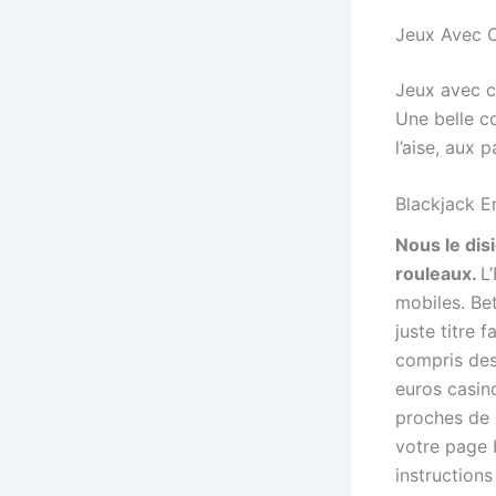
Jeux Avec C
Jeux avec c
Une belle co
l’aise, aux 
Blackjack E
Nous le dis
rouleaux.
L
mobiles. Be
juste titre 
compris des
euros casino
proches de 
votre page b
instructions