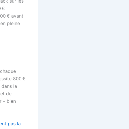
ack sur les
0 €
000 € avant
 en pleine
r chaque
essite 800 €
 dans la
met de
r – bien
ent pas la