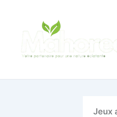
Aller
au
contenu
Jeux 