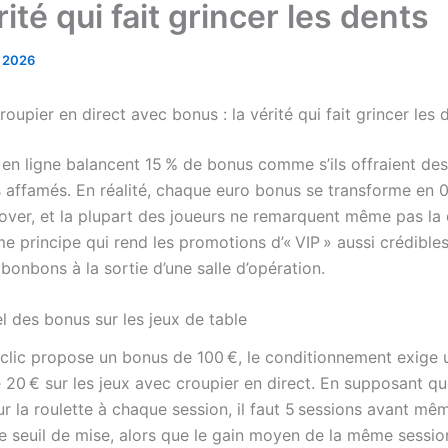
érité qui fait grincer les dents
r 2026
oupier en direct avec bonus : la vérité qui fait grincer les 
 en ligne balancent 15 % de bonus comme s’ils offraient des
 affamés. En réalité, chaque euro bonus se transforme en 0
lover, et la plupart des joueurs ne remarquent même pas la 
e principe qui rend les promotions d’« VIP » aussi crédible
onbons à la sortie d’une salle d’opération.
l des bonus sur les jeux de table
clic propose un bonus de 100 €, le conditionnement exige 
20 € sur les jeux avec croupier en direct. En supposant qu
r la roulette à chaque session, il faut 5 sessions avant mê
le seuil de mise, alors que le gain moyen de la même sessio