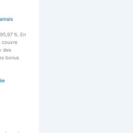
jamais
 95,97 %. En
e couvre
» des
les bonus
vée