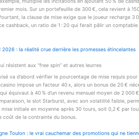
exemple, multiplie les incitations en ajoutant 50 % de cashb
emier mois. Sur un portefeuille de 300 €, cela revient à 15
 Pourtant, la clause de mise exige que le joueur recharge 3 
e cashback, un ratio de 1 : 20 qui ferait pâlir un comptable
 2026 : la réalité crue derrière les promesses étincelantes
ui résistent aux “free spin” et autres leurres
visé va d’abord vérifier le pourcentage de mise requis pou
e casino impose un facteur 40 x, alors un bonus de 20 € néc
 qui équivaut à 40 % d’un revenu mensuel moyen de 2 000 €
paraison, le slot Starburst, avec son volatilité faible, per
 mise initiale en moyenne après 30 tours, soit 0,2 € par tou
e coût de la contrainte du bonus.
igne Toulon : le vrai cauchemar des promotions qui ne tienn