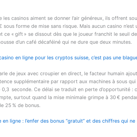
 les casinos aiment se donner l’air généreux, ils offrent so
0 € sous forme de mise sans risque. Mais aucun casino n’est
et ce « gift » se dissout dès que le joueur franchit le seuil d
usse d’un café décaféiné qui ne dure que deux minutes.
casino en ligne pour les cryptos suisse, c’est pas une blagu
rle de jeux avec croupier en direct, le facteur humain ajou
tence supplémentaire par rapport aux machines à sous qui
 0,3 seconde. Ce délai se traduit en perte d’opportunité :
pte, surtout quand la mise minimale grimpe à 30 € penda
e 25 % de bonus.
 en ligne : l’enfer des bonus “gratuit” et des chiffres qui n