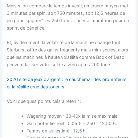
Mais si on compare le temps investi, un joueur moyen met
3 minutes par spin, soit 750 minutes, soit 12,5 heures de
jeu pour “gagner” les 250 tours – un vrai marathon pour un
sprint de bénéfice.
Et, évidemment, la volatilité de la machine change tout ;
Starburst offre des gains fréquents mais minuscules, alors
que les machines à haute volatilité comme Book of Dead
peuvent laisser votre solde à zéro après 200 tours.
2026 site de jeux d’argent : le cauchemar des promoteurs
et la réalité crue des joueurs
Voici quelques points clés à retenir :
Wagering moyen : 30‑40x la mise maximale.
Gain potentiel réel : 0,05 € × 250 = 12,50 €.
Temps de jeu estimé : 12,5 h.