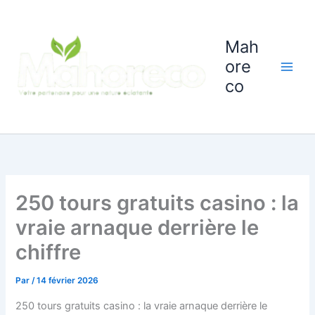
Aller
au
contenu
Mah
ore
co
250 tours gratuits casino : la
vraie arnaque derrière le
chiffre
Par
/
14 février 2026
250 tours gratuits casino : la vraie arnaque derrière le