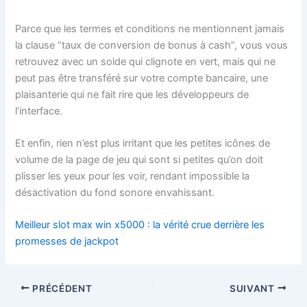
Parce que les termes et conditions ne mentionnent jamais
la clause “taux de conversion de bonus à cash”, vous vous
retrouvez avec un solde qui clignote en vert, mais qui ne
peut pas être transféré sur votre compte bancaire, une
plaisanterie qui ne fait rire que les développeurs de
l’interface.
Et enfin, rien n’est plus irritant que les petites icônes de
volume de la page de jeu qui sont si petites qu’on doit
plisser les yeux pour les voir, rendant impossible la
désactivation du fond sonore envahissant.
Meilleur slot max win x5000 : la vérité crue derrière les
promesses de jackpot
PRÉCÉDENT
SUIVANT