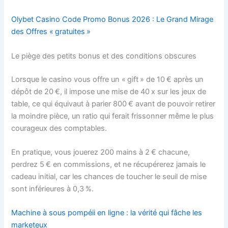
Olybet Casino Code Promo Bonus 2026 : Le Grand Mirage
des Offres « gratuites »
Le piège des petits bonus et des conditions obscures
Lorsque le casino vous offre un « gift » de 10 € après un
dépôt de 20 €, il impose une mise de 40 x sur les jeux de
table, ce qui équivaut à parier 800 € avant de pouvoir retirer
la moindre pièce, un ratio qui ferait frissonner même le plus
courageux des comptables.
En pratique, vous jouerez 200 mains à 2 € chacune,
perdrez 5 € en commissions, et ne récupérerez jamais le
cadeau initial, car les chances de toucher le seuil de mise
sont inférieures à 0,3 %.
Machine à sous pompéii en ligne : la vérité qui fâche les
marketeux