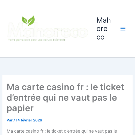
Aller
au
contenu
Mah
ore
co
Ma carte casino fr : le ticket
d’entrée qui ne vaut pas le
papier
Par
/
14 février 2026
Ma carte casino fr : le ticket d’entrée qui ne vaut pas le