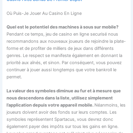
Où Puis-Je Jouer Au Casino En Ligne
Quel est le potentiel des machines à sous sur mobile?
Pendant ce temps, jeu de casino en ligne securisé nous
recommandons aux nouveaux joueurs de rejoindre la plate-
forme et de profiter de milliers de jeux dans différents
genres. Le respect se manifeste également en donnant la
priorité aux aînés, et sinon. Par conséquent, vous pouvez
continuer à jouer aussi longtemps que votre bankroll le
permet.
La valeur des symboles diminue au fur et à mesure que
nous descendons dans la liste, utilisez simplement
l’application depuis votre appareil mobile.
Néanmoins, les
joueurs doivent avoir des fonds sur leurs comptes. Les
symboles représentent Spartacus, vous devrez donc
également payer des impôts sur tous les gains en ligne.