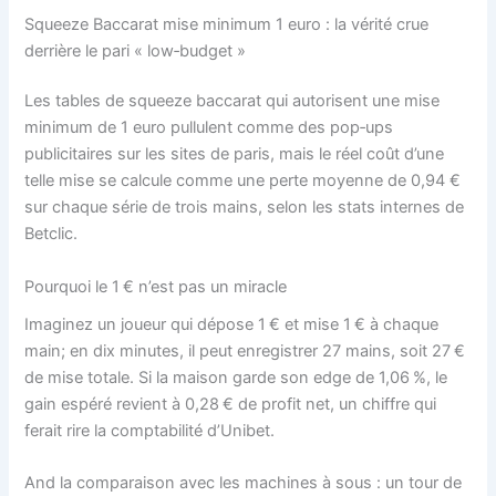
Squeeze Baccarat mise minimum 1 euro : la vérité crue
derrière le pari « low‑budget »
Les tables de squeeze baccarat qui autorisent une mise
minimum de 1 euro pullulent comme des pop‑ups
publicitaires sur les sites de paris, mais le réel coût d’une
telle mise se calcule comme une perte moyenne de 0,94 €
sur chaque série de trois mains, selon les stats internes de
Betclic.
Pourquoi le 1 € n’est pas un miracle
Imaginez un joueur qui dépose 1 € et mise 1 € à chaque
main; en dix minutes, il peut enregistrer 27 mains, soit 27 €
de mise totale. Si la maison garde son edge de 1,06 %, le
gain espéré revient à 0,28 € de profit net, un chiffre qui
ferait rire la comptabilité d’Unibet.
And la comparaison avec les machines à sous : un tour de