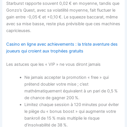
Starburst rapporte souvent 0,02 € en moyenne, tandis que
Gonzo’s Quest, avec sa volatilité moyenne, fait fluctuer le
gain entre -0,05 € et +0,10 €. Le squeeze baccarat, même
avec sa mise basse, reste plus prévisible que ces machines
capricieuses.
Casino en ligne avec achievements : la triste aventure des
joueurs qui croient aux trophées gratuits
Les astuces que les « VIP » ne vous diront jamais
Ne jamais accepter la promotion « free » qui
prétend doubler votre mise ; c’est
mathématiquement équivalent à un pari de 0,5 %
de chance de gagner 200 %.
Limitez chaque session à 120 minutes pour éviter
le piège du « bonus boost » qui augmente votre
bankroll de 15 % mais multiplie le risque
d’insolvabilité de 38 %.