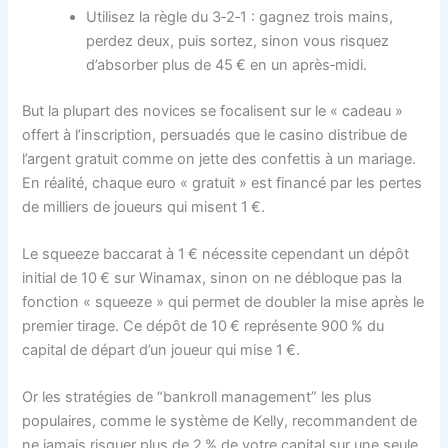
Utilisez la règle du 3‑2‑1 : gagnez trois mains,
perdez deux, puis sortez, sinon vous risquez
d’absorber plus de 45 € en un après‑midi.
But la plupart des novices se focalisent sur le « cadeau »
offert à l’inscription, persuadés que le casino distribue de
l’argent gratuit comme on jette des confettis à un mariage.
En réalité, chaque euro « gratuit » est financé par les pertes
de milliers de joueurs qui misent 1 €.
Le squeeze baccarat à 1 € nécessite cependant un dépôt
initial de 10 € sur Winamax, sinon on ne débloque pas la
fonction « squeeze » qui permet de doubler la mise après le
premier tirage. Ce dépôt de 10 € représente 900 % du
capital de départ d’un joueur qui mise 1 €.
Or les stratégies de “bankroll management” les plus
populaires, comme le système de Kelly, recommandent de
ne jamais risquer plus de 2 % de votre capital sur une seule