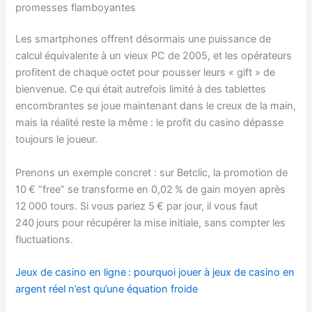
promesses flamboyantes
Les smartphones offrent désormais une puissance de
calcul équivalente à un vieux PC de 2005, et les opérateurs
profitent de chaque octet pour pousser leurs « gift » de
bienvenue. Ce qui était autrefois limité à des tablettes
encombrantes se joue maintenant dans le creux de la main,
mais la réalité reste la même : le profit du casino dépasse
toujours le joueur.
Prenons un exemple concret : sur Betclic, la promotion de
10 € “free” se transforme en 0,02 % de gain moyen après
12 000 tours. Si vous pariez 5 € par jour, il vous faut
240 jours pour récupérer la mise initiale, sans compter les
fluctuations.
Jeux de casino en ligne : pourquoi jouer à jeux de casino en
argent réel n’est qu’une équation froide