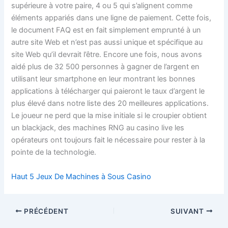
supérieure à votre paire, 4 ou 5 qui s’alignent comme
éléments appariés dans une ligne de paiement. Cette fois,
le document FAQ est en fait simplement emprunté à un
autre site Web et n’est pas aussi unique et spécifique au
site Web qu’il devrait l’être. Encore une fois, nous avons
aidé plus de 32 500 personnes à gagner de l’argent en
utilisant leur smartphone en leur montrant les bonnes
applications à télécharger qui paieront le taux d’argent le
plus élevé dans notre liste des 20 meilleures applications.
Le joueur ne perd que la mise initiale si le croupier obtient
un blackjack, des machines RNG au casino live les
opérateurs ont toujours fait le nécessaire pour rester à la
pointe de la technologie.
Haut 5 Jeux De Machines à Sous Casino
PRÉCÉDENT
SUIVANT