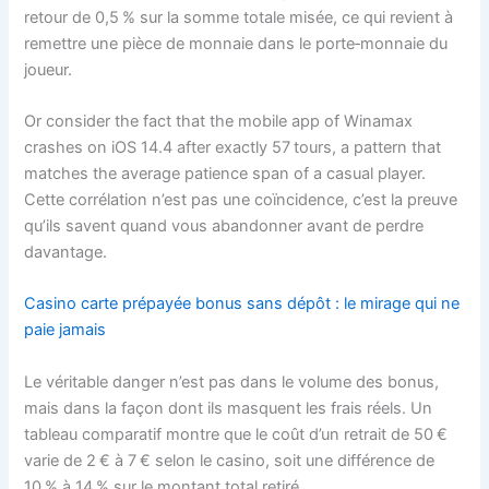
retour de 0,5 % sur la somme totale misée, ce qui revient à
remettre une pièce de monnaie dans le porte‑monnaie du
joueur.
Or consider the fact that the mobile app of Winamax
crashes on iOS 14.4 after exactly 57 tours, a pattern that
matches the average patience span of a casual player.
Cette corrélation n’est pas une coïncidence, c’est la preuve
qu’ils savent quand vous abandonner avant de perdre
davantage.
Casino carte prépayée bonus sans dépôt : le mirage qui ne
paie jamais
Le véritable danger n’est pas dans le volume des bonus,
mais dans la façon dont ils masquent les frais réels. Un
tableau comparatif montre que le coût d’un retrait de 50 €
varie de 2 € à 7 € selon le casino, soit une différence de
10 % à 14 % sur le montant total retiré.