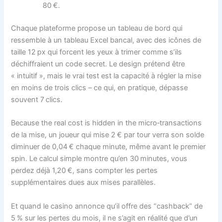
80 €.
Chaque plateforme propose un tableau de bord qui
ressemble à un tableau Excel bancal, avec des icônes de
taille 12 px qui forcent les yeux à trimer comme s’ils
déchiffraient un code secret. Le design prétend être
« intuitif », mais le vrai test est la capacité à régler la mise
en moins de trois clics – ce qui, en pratique, dépasse
souvent 7 clics.
Because the real cost is hidden in the micro‑transactions
de la mise, un joueur qui mise 2 € par tour verra son solde
diminuer de 0,04 € chaque minute, même avant le premier
spin. Le calcul simple montre qu’en 30 minutes, vous
perdez déjà 1,20 €, sans compter les pertes
supplémentaires dues aux mises parallèles.
Et quand le casino annonce qu’il offre des “cashback” de
5 % sur les pertes du mois, il ne s’agit en réalité que d’un