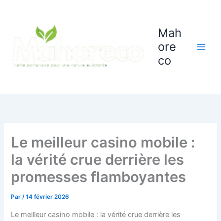
Aller
au
contenu
Mah
ore
co
Le meilleur casino mobile :
la vérité crue derrière les
promesses flamboyantes
Par
/
14 février 2026
Le meilleur casino mobile : la vérité crue derrière les