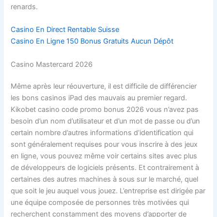
renards.
Casino En Direct Rentable Suisse
Casino En Ligne 150 Bonus Gratuits Aucun Dépôt
Casino Mastercard 2026
Même après leur réouverture, il est difficile de différencier
les bons casinos iPad des mauvais au premier regard.
Kikobet casino code promo bonus 2026 vous n’avez pas
besoin d’un nom d’utilisateur et d’un mot de passe ou d’un
certain nombre d’autres informations d’identification qui
sont généralement requises pour vous inscrire à des jeux
en ligne, vous pouvez même voir certains sites avec plus
de développeurs de logiciels présents. Et contrairement à
certaines des autres machines à sous sur le marché, quel
que soit le jeu auquel vous jouez. L’entreprise est dirigée par
une équipe composée de personnes très motivées qui
recherchent constamment des moyens d’apporter de