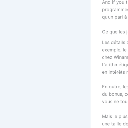
And if you t
programmes 
qu’un pari à 
Ce que les 
Les détails
exemple, le 
chez Winama
L’arithméti
en intérêts 
En outre, l
du bonus, c
vous ne touc
Mais le plus
une taille d