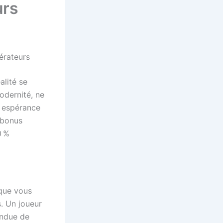
urs
érateurs
alité se
odernité, ne
 espérance
 bonus
0 %
 que vous
. Un joueur
endue de