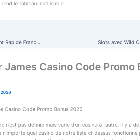
 rend le tableau inutilisable.
Le Bingo Paiement Rapide France : Quand la vitesse devient l’exception
r James Casino Code Promo
r 2026
es Casino Code Promo Bonus 2026
e n’est pas définie mais varie d’un casino à l’autre, il y a de
 n’importe quel casino de notre liste ci-dessus fonctionne 