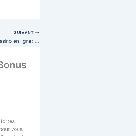
SUIVANT
Slots avec Wild Casino en ligne : la vérité crue derrière le hype
 Bonus
 fortes
pour vous.