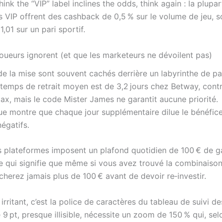
hink the “VIP” label inclines the odds, think again : la plupa
VIP offrent des cashback de 0,5 % sur le volume de jeu, s
1,01 sur un pari sportif.
joueurs ignorent (et que les marketeurs ne dévoilent pas)
 de la mise sont souvent cachés derrière un labyrinthe de p
temps de retrait moyen est de 3,2 jours chez Betway, contre
x, mais le code Mister James ne garantit aucune priorité.
que montre que chaque jour supplémentaire dilue le bénéfic
négatifs.
es plateformes imposent un plafond quotidien de 100 € de ga
e qui signifie que même si vous avez trouvé la combinaiso
herez jamais plus de 100 € avant de devoir re‑investir.
 irritant, c’est la police de caractères du tableau de suivi de
e 9 pt, presque illisible, nécessite un zoom de 150 % qui, sel