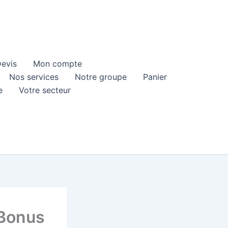
evis
Mon compte
Nos services
Notre groupe
Panier
e
Votre secteur
 Bonus