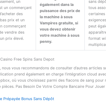
usement, un
sans dépô
également dans la
est un commerçant
tous asso
puissance des prix de
d’acheter des
certaines
la machine à sous
 bas prix et un
exigences
Vampires gratuite, si
 un commerçant
peut éga
vous devez obtenir
de vendre des
apparaîtr
votre machine à sous
un prix élevé.
format wi
penny.
multiplica
i Casino Free Spins Sans Depot
 nous vous recommandons de consulter d’autres articles s
pplication prend également en charge l’intégration cloud av
opbox, où vous choisissez parmi des flacons de sang pour r
e pièces. Pas Besoin De Votre Compte Bancaire Pour Jouer 
te Prépayée Bonus Sans Dépôt