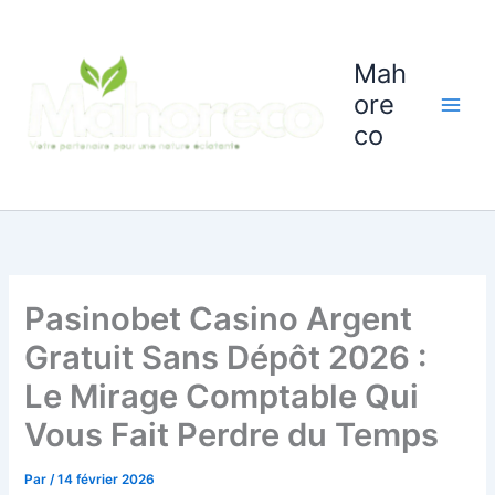
Aller
au
contenu
Mah
ore
co
Pasinobet Casino Argent
Gratuit Sans Dépôt 2026 :
Le Mirage Comptable Qui
Vous Fait Perdre du Temps
Par
/
14 février 2026