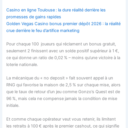
Casino en ligne Toulouse : la dure réalité derrière les
promesses de gains rapides
Golden Vegas Casino bonus premier dépôt 2026 : la réalité
crue derrière le feu d’artifice marketing
Pour chaque 100 joueurs qui réclament un bonus gratuit,
seulement 2 finissent avec un solde positif supérieur à 1 €,
ce qui donne un ratio de 0,02 % – moins qu’une victoire à la
loterie nationale.
La mécanique du « no deposit » fait souvent appel à un
RNG qui favorise la maison de 2,5 % sur chaque mise, alors
que le taux de retour d’un jeu comme Gonzo’s Quest est de
96 %, mais cela ne compense jamais la condition de mise
initiale.
Et comme chaque opérateur veut vous retenir, ils limitent
les retraits à 100 € après le premier cashout, ce qui signifie