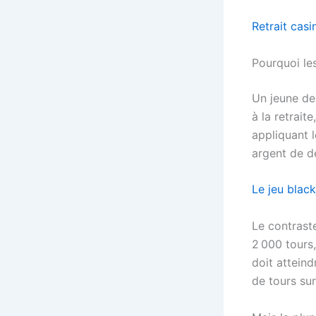
Retrait casi
Pourquoi le
Un jeune de 
à la retrait
appliquant l
argent de d
Le jeu black
Le contrast
2 000 tours,
doit attein
de tours sur