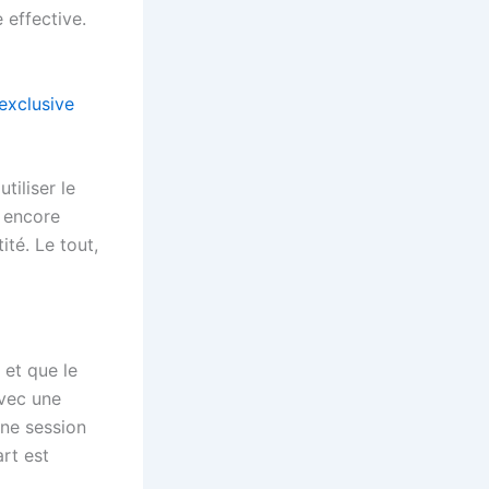
 effective.
exclusive
tiliser le
t encore
ité. Le tout,
 et que le
Avec une
une session
rt est