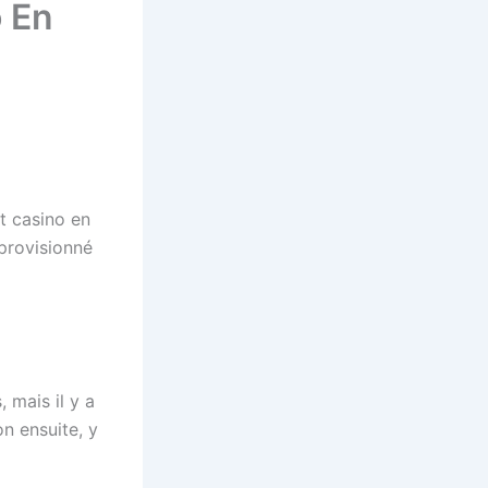
 En
t casino en
pprovisionné
 mais il y a
n ensuite, y