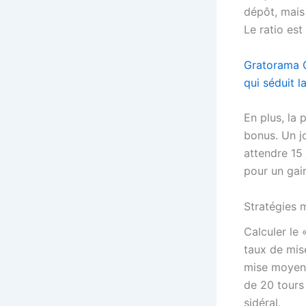
dépôt, mais
Le ratio est 
Gratorama C
qui séduit l
En plus, la 
bonus. Un jo
attendre 15 
pour un gai
Stratégies 
Calculer le
taux de mis
mise moyenn
de 20 tours
sidéral.