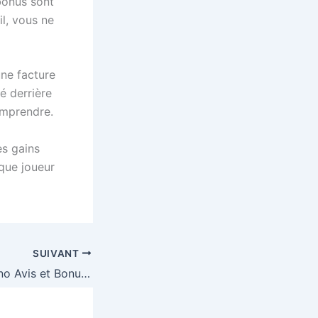
 bonus sont
il, vous ne
ne facture
é derrière
omprendre.
es gains
aque joueur
SUIVANT
Vegas Kings Casino Avis et Bonus 2026 : Le Verdict Sans Fluff Ni Miracles