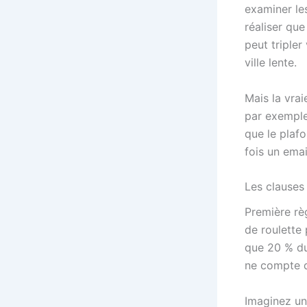
examiner les
réaliser que
peut triple
ville lente.
Mais la vrai
par exemple
que le plafo
fois un emai
Les clauses
Première règ
de roulette 
que 20 % du
ne compte q
Imaginez un