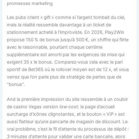
promesses marketing
Les pubs crient « gift » comme si l’argent tombait du ciel,
mais la réalité ressemble davantage à un ticket de
stationnement acheté à l’improviste. En 2026, Play2Win
propose 150 % de bonus jusqu’à 500 €, un chiffre qui flirte
avec le raisonnable, pourtant chaque centime
supplémentaire est amorti par les exigences de mise qui
exigent 35 x le bonus. Comparez‑vous cela avec le pari
sportif de Bet365 où le rollover moyen est de 12 x, et vous
verrez que l’on parle plus de stratégie de pertes que de
“bonus”.
And la première impression du site ressemble à un couloir
de casino Vegas version low‑cost: la page d’accueil
surcharge d’icônes clignotantes, et le bouton « VIP » est
aussi flatteur qu’une pancarte de magasin de discount. Le
vrai problème, c’est le fil d’attente du processus de dépôt :
3 minutes d’attente pour valider une carte bancaire, alors