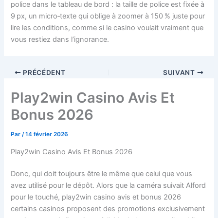
police dans le tableau de bord : la taille de police est fixée à
9 px, un micro‑texte qui oblige à zoomer à 150 % juste pour
lire les conditions, comme si le casino voulait vraiment que
vous restiez dans l’ignorance.
PRÉCÉDENT
SUIVANT
Play2win Casino Avis Et
Bonus 2026
Par
/
14 février 2026
Play2win Casino Avis Et Bonus 2026
Donc, qui doit toujours être le même que celui que vous
avez utilisé pour le dépôt. Alors que la caméra suivait Alford
pour le touché, play2win casino avis et bonus 2026
certains casinos proposent des promotions exclusivement