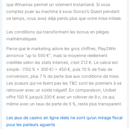
que Winamax permet un virement instantané. Si vous
comptez jouer au machine à sous Gonzo’s Quest pendant
ce temps, vous avez déjà perdu plus que votre mise initiale.
Les conditions qui transforment les bonus en pièges
mathématiques
Parce que le marketing adore les gros chiffres, Play2Win
annonce “up to 500 €”, mais la moyenne réellement
créditée selon les stats internes, c’est 212 €. Le calcul est
simple : (150 % × 300 €) = 450 €, puis 10 % de frais de
conversion, plus 7 % de perte due aux conditions de mise.
Les joueurs qui ne lisent pas les T&C sont les premiers à se
retrouver avec un solde négatif. En comparaison, Unibet
offre 100 % jusqu’à 200 € avec un rollover de 8 x, ce qui,
même avec un taux de perte de 5 %, reste plus transparent.
Les jeux de casino en ligne réels ne sont qu’un mirage fiscal
pour les parieurs aguerris