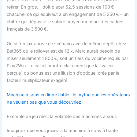
retirer. En gros, il doit placer 52,5 sessions de 100 €
chacune, ce qui équivaut à un engagement de 5 250 € – un
chiffre qui dépasse le salaire moyen mensuel des cadres
français de 3 500 €.
Or, si l’on juxtapose ce scénario avec le même dépôt chez
Bet365 où le rollover est de 12 x, Marc aurait besoin de
miser seulement 1 800 €, soit un tiers du volume requis par
Play2Win. Le calcul montre clairement que la “valeur
perçue” du bonus est une illusion d’optique, crée par le
facteur multiplicateur exagéré.
Machine à sous en ligne fiable : le mythe que les opérateurs
ne veulent pas que vous découvriez
Exemple de jeu réel : la volatilité des machines à sous
Imaginez que vous jouiez à la machine à sous à haute