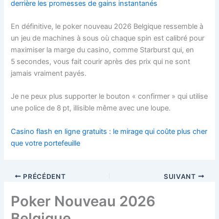
derrière les promesses de gains instantanés
En définitive, le poker nouveau 2026 Belgique ressemble à
un jeu de machines à sous où chaque spin est calibré pour
maximiser la marge du casino, comme Starburst qui, en
5 secondes, vous fait courir après des prix qui ne sont
jamais vraiment payés.
Je ne peux plus supporter le bouton « confirmer » qui utilise
une police de 8 pt, illisible même avec une loupe.
Casino flash en ligne gratuits : le mirage qui coûte plus cher
que votre portefeuille
PRÉCÉDENT
SUIVANT
Poker Nouveau 2026
Belgique