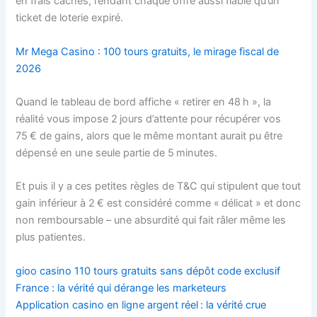
en frais cachés, rendant chaque offre aussi fiable qu’un
ticket de loterie expiré.
Mr Mega Casino : 100 tours gratuits, le mirage fiscal de
2026
Quand le tableau de bord affiche « retirer en 48 h », la
réalité vous impose 2 jours d’attente pour récupérer vos
75 € de gains, alors que le même montant aurait pu être
dépensé en une seule partie de 5 minutes.
Et puis il y a ces petites règles de T&C qui stipulent que tout
gain inférieur à 2 € est considéré comme « délicat » et donc
non remboursable – une absurdité qui fait râler même les
plus patientes.
gioo casino 110 tours gratuits sans dépôt code exclusif
France : la vérité qui dérange les marketeurs
Application casino en ligne argent réel : la vérité crue