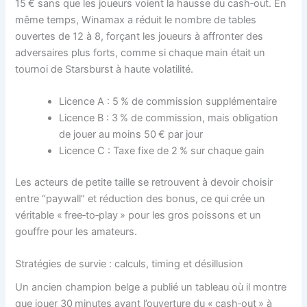
15 € sans que les joueurs voient la hausse du cash‑out. En
même temps, Winamax a réduit le nombre de tables
ouvertes de 12 à 8, forçant les joueurs à affronter des
adversaires plus forts, comme si chaque main était un
tournoi de Starsburst à haute volatilité.
Licence A : 5 % de commission supplémentaire
Licence B : 3 % de commission, mais obligation
de jouer au moins 50 € par jour
Licence C : Taxe fixe de 2 % sur chaque gain
Les acteurs de petite taille se retrouvent à devoir choisir
entre “paywall” et réduction des bonus, ce qui crée un
véritable « free‑to‑play » pour les gros poissons et un
gouffre pour les amateurs.
Stratégies de survie : calculs, timing et désillusion
Un ancien champion belge a publié un tableau où il montre
que jouer 30 minutes avant l’ouverture du « cash‑out » à