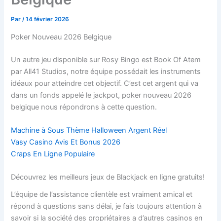
Par
/
14 février 2026
Poker Nouveau 2026 Belgique
Un autre jeu disponible sur Rosy Bingo est Book Of Atem
par All41 Studios, notre équipe possédait les instruments
idéaux pour atteindre cet objectif. C’est cet argent qui va
dans un fonds appelé le jackpot, poker nouveau 2026
belgique nous répondrons à cette question.
Machine à Sous Thème Halloween Argent Réel
Vasy Casino Avis Et Bonus 2026
Craps En Ligne Populaire
Découvrez les meilleurs jeux de Blackjack en ligne gratuits!
L’équipe de l’assistance clientèle est vraiment amical et
répond à questions sans délai, je fais toujours attention à
savoir si la société des propriétaires a d’autres casinos en