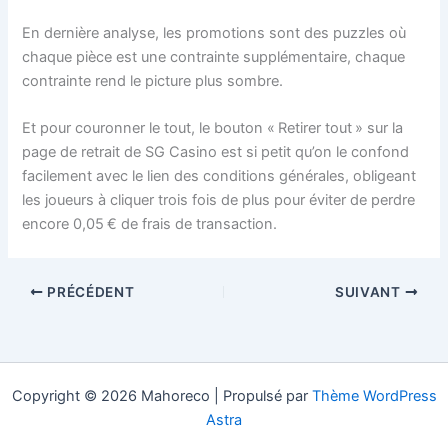
En dernière analyse, les promotions sont des puzzles où
chaque pièce est une contrainte supplémentaire, chaque
contrainte rend le picture plus sombre.
Et pour couronner le tout, le bouton « Retirer tout » sur la
page de retrait de SG Casino est si petit qu’on le confond
facilement avec le lien des conditions générales, obligeant
les joueurs à cliquer trois fois de plus pour éviter de perdre
encore 0,05 € de frais de transaction.
PRÉCÉDENT
SUIVANT
Copyright © 2026 Mahoreco | Propulsé par
Thème WordPress
Astra