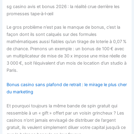
sg casino avis et bonus 2026 : la réalité crue derrière les
promesses tape‑à‑l‑œil
Le gros problème n’est pas le manque de bonus, c’est la
façon dont ils sont calqués sur des formules
mathématiques aussi fiables qu’un tirage de loterie à 0,07 %
de chance. Prenons un exemple : un bonus de 100 € avec
un multiplicateur de mise de 30 x impose une mise réelle de
3 000 €, soit l’équivalent d’un mois de location d’un studio à
Paris.
Bonus casino sans plafond de retrait : le mirage le plus cher
du marketing
Et pourquoi toujours la même bande de spin gratuit qui
ressemble à un « gift » offert par un voisin grincheux ? Les
casinos n’ont jamais envisagé de distribuer de l’argent
gratuit, ils veulent simplement diluer votre capital jusqu’à ce