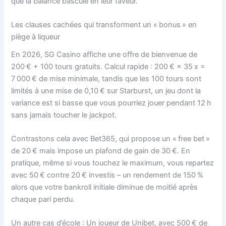
que la balance bascule en leur faveur.
Les clauses cachées qui transforment un « bonus » en
piège à liqueur
En 2026, SG Casino affiche une offre de bienvenue de
200 € + 100 tours gratuits. Calcul rapide : 200 € × 35 x =
7 000 € de mise minimale, tandis que les 100 tours sont
limités à une mise de 0,10 € sur Starburst, un jeu dont la
variance est si basse que vous pourriez jouer pendant 12 h
sans jamais toucher le jackpot.
Contrastons cela avec Bet365, qui propose un « free bet »
de 20 € mais impose un plafond de gain de 30 €. En
pratique, même si vous touchez le maximum, vous repartez
avec 50 € contre 20 € investis – un rendement de 150 %
alors que votre bankroll initiale diminue de moitié après
chaque pari perdu.
Un autre cas d’école : Un joueur de Unibet, avec 500 € de