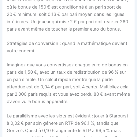
où le bonus de 150 € est conditionné à un pari sport de
20 € minimum, soit 0,13 € par pari moyen dans les ligues
inférieures. Un joueur qui mise 2 € par pari doit réaliser 260
paris avant même de toucher le premier euro du bonus.
Stratégies de conversion : quand la mathématique devient
votre ennemi
Imaginez que vous convertissez chaque euro de bonus en
paris de 1,50 €, avec un taux de redistribution de 96 % sur
un pari simple. Un calcul rapide montre que la perte
attendue est de 0,04 € par pari, soit 4 cents. Multipliez cela
par 2 000 paris requis et vous avez perdu 80 € avant même
d’avoir vu le bonus apparaître.
Le parallélisme avec les slots est évident : jouer à Starburst
à 0,02 € par spin génère un RTP de 96,1 %, tandis que
Gonzo’s Quest à 0,10 € augmente le RTP à 96,5 % mais