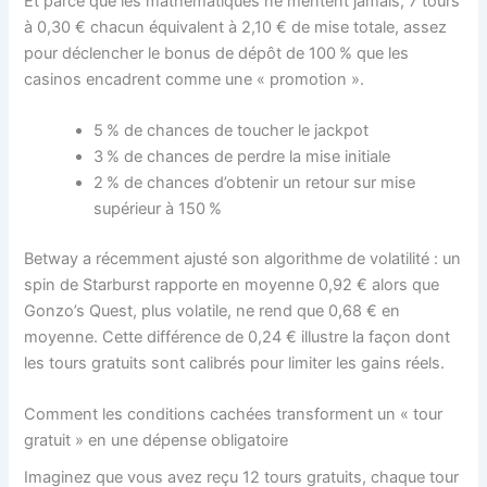
Et parce que les mathématiques ne mentent jamais, 7 tours
à 0,30 € chacun équivalent à 2,10 € de mise totale, assez
pour déclencher le bonus de dépôt de 100 % que les
casinos encadrent comme une « promotion ».
5 % de chances de toucher le jackpot
3 % de chances de perdre la mise initiale
2 % de chances d’obtenir un retour sur mise
supérieur à 150 %
Betway a récemment ajusté son algorithme de volatilité : un
spin de Starburst rapporte en moyenne 0,92 € alors que
Gonzo’s Quest, plus volatile, ne rend que 0,68 € en
moyenne. Cette différence de 0,24 € illustre la façon dont
les tours gratuits sont calibrés pour limiter les gains réels.
Comment les conditions cachées transforment un « tour
gratuit » en une dépense obligatoire
Imaginez que vous avez reçu 12 tours gratuits, chaque tour