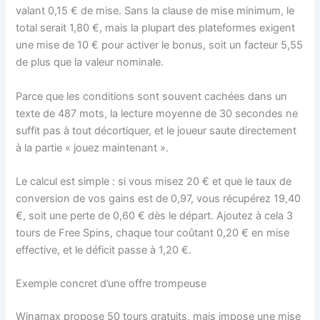
valant 0,15 € de mise. Sans la clause de mise minimum, le
total serait 1,80 €, mais la plupart des plateformes exigent
une mise de 10 € pour activer le bonus, soit un facteur 5,55
de plus que la valeur nominale.
Parce que les conditions sont souvent cachées dans un
texte de 487 mots, la lecture moyenne de 30 secondes ne
suffit pas à tout décortiquer, et le joueur saute directement
à la partie « jouez maintenant ».
Le calcul est simple : si vous misez 20 € et que le taux de
conversion de vos gains est de 0,97, vous récupérez 19,40
€, soit une perte de 0,60 € dès le départ. Ajoutez à cela 3
tours de Free Spins, chaque tour coûtant 0,20 € en mise
effective, et le déficit passe à 1,20 €.
Exemple concret d’une offre trompeuse
Winamax propose 50 tours gratuits, mais impose une mise