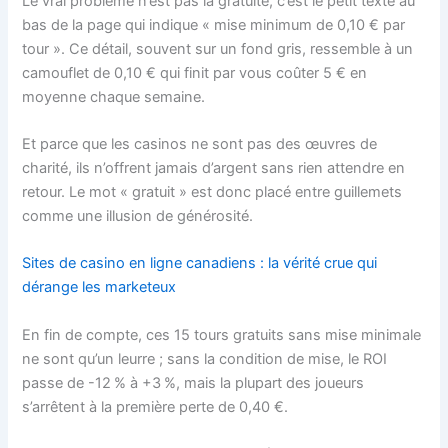
Le vrai problème n’est pas la gratuité, c’est le petit texte au
bas de la page qui indique « mise minimum de 0,10 € par
tour ». Ce détail, souvent sur un fond gris, ressemble à un
camouflet de 0,10 € qui finit par vous coûter 5 € en
moyenne chaque semaine.
Et parce que les casinos ne sont pas des œuvres de
charité, ils n’offrent jamais d’argent sans rien attendre en
retour. Le mot « gratuit » est donc placé entre guillemets
comme une illusion de générosité.
Sites de casino en ligne canadiens : la vérité crue qui
dérange les marketeux
En fin de compte, ces 15 tours gratuits sans mise minimale
ne sont qu’un leurre ; sans la condition de mise, le ROI
passe de -12 % à +3 %, mais la plupart des joueurs
s’arrêtent à la première perte de 0,40 €.