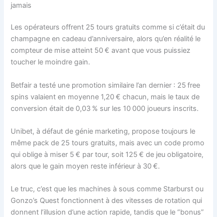
jamais
Les opérateurs offrent 25 tours gratuits comme si c’était du
champagne en cadeau d’anniversaire, alors qu’en réalité le
compteur de mise atteint 50 € avant que vous puissiez
toucher le moindre gain.
Betfair a testé une promotion similaire l’an dernier : 25 free
spins valaient en moyenne 1,20 € chacun, mais le taux de
conversion était de 0,03 % sur les 10 000 joueurs inscrits.
Unibet, à défaut de génie marketing, propose toujours le
même pack de 25 tours gratuits, mais avec un code promo
qui oblige à miser 5 € par tour, soit 125 € de jeu obligatoire,
alors que le gain moyen reste inférieur à 30 €.
Le truc, c’est que les machines à sous comme Starburst ou
Gonzo’s Quest fonctionnent à des vitesses de rotation qui
donnent l’illusion d’une action rapide, tandis que le “bonus”