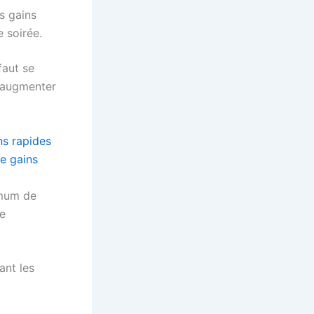
es gains
 soirée.
faut se
t augmenter
ns rapides
de gains
imum de
se
ant les