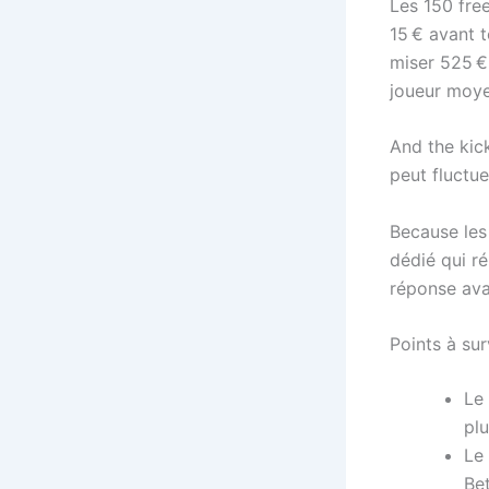
Les 150 free
15 € avant t
miser 525 €
joueur moye
And the kick
peut fluctue
Because les
dédié qui ré
réponse ava
Points à sur
Le 
plu
Le 
Be