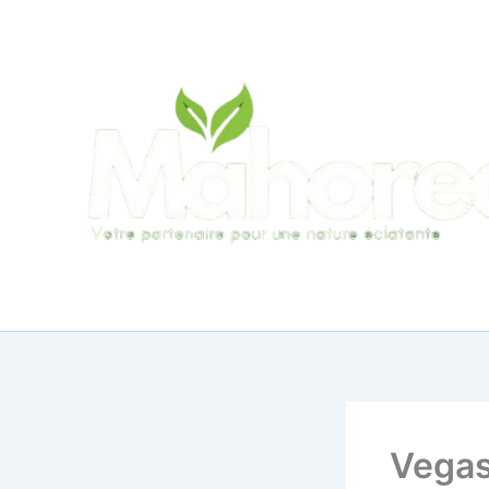
Aller
au
contenu
Vegas