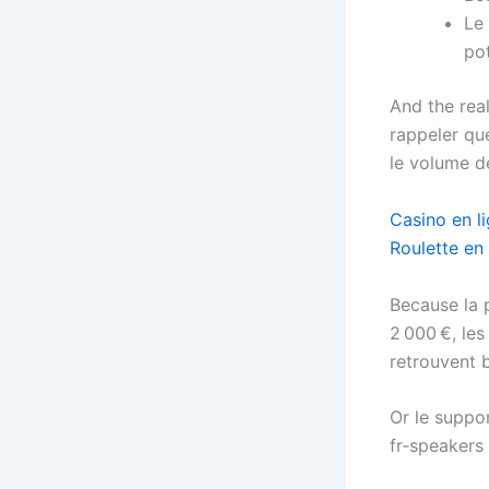
Le 
pot
And the real
rappeler qu
le volume d
Casino en li
Roulette en
Because la 
2 000 €, les
retrouvent b
Or le suppor
fr‑speakers 