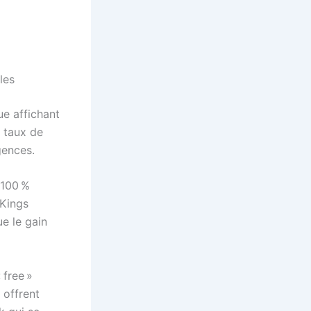
les
ue affichant
n taux de
gences.
 100 %
 Kings
e le gain
 free »
 offrent